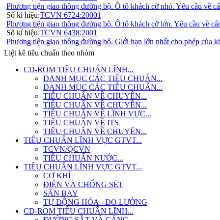
Phương tiện giao thông đường bộ. Ô tô khách cỡ nhỏ. Yêu cầu về cấ
Số kí hiệu:
TCVN 6724:20001
Phương tiện giao thông đường bộ. Ô tô khách cỡ lớn. Yêu cầu về cấ
Số kí hiệu:
TCVN 6438:2001
Phương tiện giao thông đường bộ. Giới hạn lớn nhất cho phép của kh
Liệt kê tiêu chuẩn theo nhóm
CD-ROM TIÊU CHUẨN LĨNH...
DANH MỤC CÁC TIÊU CHUẨN...
DANH MỤC CÁC TIÊU CHUẨN...
TIÊU CHUẨN VỀ CHUYÊN...
TIÊU CHUẨN VỀ CHUYÊN...
TIÊU CHUẨN VỀ LĨNH VỰC...
TIÊU CHUẨN VỀ ITS
TIÊU CHUẨN VỀ CHUYÊN...
TIÊU CHUẨN LĨNH VỰC GTVT...
TCVN/QCVN
TIÊU CHUẨN NƯỚC...
TIÊU CHUẨN LĨNH VỰC GTVT...
CƠ KHÍ
ĐIỆN VÀ CHỐNG SÉT
SÂN BAY
TỰ ĐỘNG HÓA - ĐO LƯỜNG
CD-ROM TIÊU CHUẨN LĨNH...
ĐƯỜNG SẮT VÀ CẢNG -...