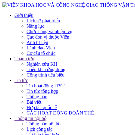
Giới thiệu
Lịch sử phát triển
Năng lực
Chức năng và nhiệm vụ
Các đơn vị thuộc Viện
Ảnh tư liệu
Lãnh đạo Viện
Cơ cấu tổ chức
Thành tựu
Nghiên cứu KH
Triển khai ứng dụng
Công trình tiêu biểu
Tin tức
Tin hoạt động ITST
Tin tức tổng hợp
Thông báo
Bài viết
Hợp tác quốc tế
CÁC HOẠT ĐỘNG ĐOÀN THỂ
Thông tin nội bộ
Thông báo nội bộ
Lịch công tác
Tài liệu tổng hợp