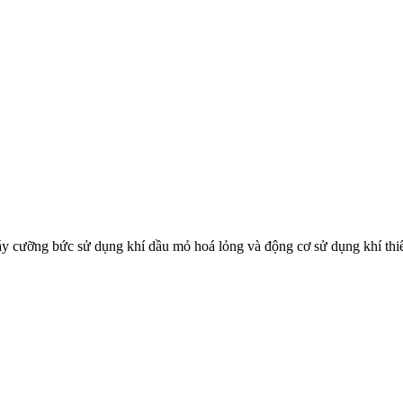
 cưỡng bức sử dụng khí dầu mỏ hoá lỏng và động cơ sử dụng khí thiên
và phương pháp thử trong phê duyệt kiểu