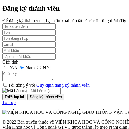
Thời gian đăng: 24/09/2023
Đăng ký thành viên
lượt xem: 1244 | lượt tải:1
Để đăng ký thành viên, bạn cần khai báo tất cả các ô trống dưới đây
TCVN 6723:2000
Phương tiện giao thông đường bộ. Ô tô khách cỡ nhỏ. Yêu cầu về cấu
Thời gian đăng: 05/08/2026
lượt xem: 1298 | lượt tải:2
Giới tính
N/A
Nam
Nữ
TCVN 6724:20001
Phương tiện giao thông đường bộ. Ô tô khách cỡ lớn. Yêu cầu về cấu
Tôi đồng ý với
Quy định đăng ký thành viên
Thời gian đăng: 05/08/2026
lượt xem: 1141 | lượt tải:0
To Top
TCVN 6565:2006
© 2022 Bản quyền thuộc về VIỆN KHOA HỌC VÀ CÔNG NG
Phương tiện giao thông đường bộ. Khí thải nhìn thấy được (khói) từ
Viện Khoa học và Công nghệ GTVT được thành lập theo Nghị định 