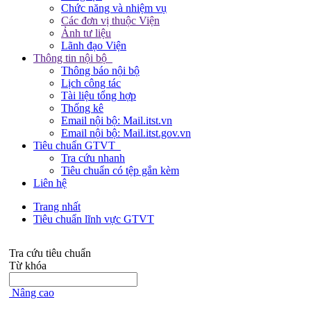
Chức năng và nhiệm vụ
Các đơn vị thuộc Viện
Ảnh tư liệu
Lãnh đạo Viện
Thông tin nội bộ
Thông báo nội bộ
Lịch công tác
Tài liệu tổng hợp
Thống kê
Email nội bộ: Mail.itst.vn
Email nội bộ: Mail.itst.gov.vn
Tiêu chuẩn GTVT
Tra cứu nhanh
Tiêu chuẩn có tệp gắn kèm
Liên hệ
Trang nhất
Tiêu chuẩn lĩnh vực GTVT
Tra cứu tiêu chuẩn
Từ khóa
Nâng cao