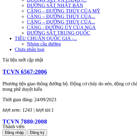
ĐƯỜNG SẮT NHẬT BẢN
CẢNG – ĐƯỜNG THỦY CỦA MỸ
CẢNG – ĐƯỜNG THỦY CỦA...
CẢNG – ĐƯỜNG THỦY CỦA...
CẢNG - ĐƯỜNG ỦY CỦA NGA
ĐƯỜNG SẮT TRUNG QUỐC
TIÊU CHUẨN QUỐC GIA -...
Nhóm cầu đường
Chưa phân loại
Tài liệu mới cập nhật
TCVN 6567:2006
Phương tiện giao thông đường bộ. Động cơ cháy do nén, động cơ cháy
trong phê duyệt kiểu
Thời gian đăng: 24/09/2023
lượt xem: 1243 | lượt tải:1
TCVN 7880:2008
Thành viên
Đăng nhập
Đăng ký
Phương tiện giao thông đường bộ. Tiếng ồn phát ra từ ô tô. Yêu cầu 