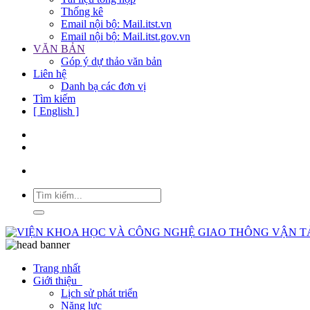
Thống kê
Email nội bộ: Mail.itst.vn
Email nội bộ: Mail.itst.gov.vn
VĂN BẢN
Góp ý dự thảo văn bản
Liên hệ
Danh bạ các đơn vị
Tìm kiếm
[ English ]
Trang nhất
Giới thiệu
Lịch sử phát triển
Năng lực