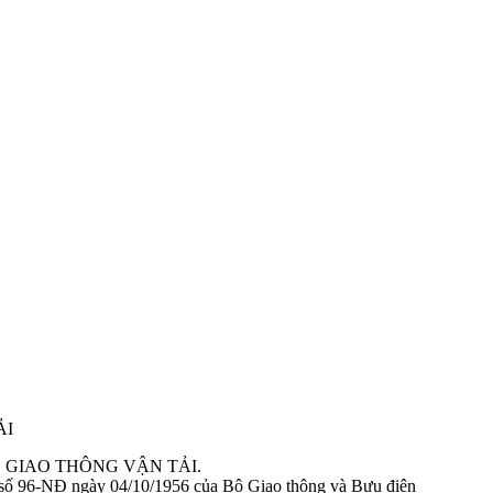
 tạo trong công nhận kiểu.
 tạo chung trong công nhận kiểu
HỆ GIAO THÔNG VẬN TẢI.
 động cơ cháy do nén. Yêu cầu và phương pháp thử trong phê duyệt kiể
số 96-NĐ ngày 04/10/1956 của Bộ Giao thông và Bưu điện