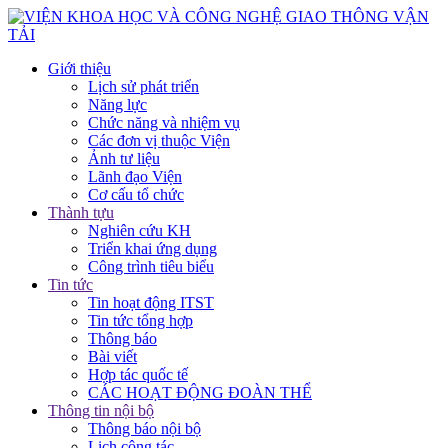
Giới thiệu
Lịch sử phát triển
Năng lực
Chức năng và nhiệm vụ
Các đơn vị thuộc Viện
Ảnh tư liệu
Lãnh đạo Viện
Cơ cấu tổ chức
Thành tựu
Nghiên cứu KH
Triển khai ứng dụng
Công trình tiêu biểu
Tin tức
Tin hoạt động ITST
Tin tức tổng hợp
Thông báo
Bài viết
Hợp tác quốc tế
CÁC HOẠT ĐỘNG ĐOÀN THỂ
Thông tin nội bộ
Thông báo nội bộ
Lịch công tác