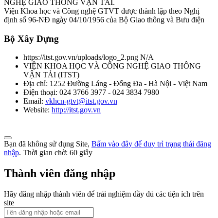
NGHỆ GIAO THÔNG VẬN TẢI.
TCVN 6565:2006
Viện Khoa học và Công nghệ GTVT được thành lập theo Nghị
định số 96-NĐ ngày 04/10/1956 của Bộ Giao thông và Bưu điện
Phương tiện giao thông đường bộ. Khí thải nhìn thấy được (khói) từ
Bộ Xây Dựng
động cơ cháy do nén. Yêu cầu và phương pháp thử trong phê duyệt
kiểu
https://itst.gov.vn/uploads/logo_2.png
N/A
Thời gian đăng: 06/08/2026
VIỆN KHOA HỌC VÀ CÔNG NGHỆ GIAO THÔNG
VẬN TẢI
(
ITST
)
lượt xem: 1043 | lượt tải:0
Địa chỉ:
1252 Đường Láng - Đống Đa - Hà Nội - Việt Nam
Điện thoại:
024 3766 3977 - 024 3834 7980
TCVN 5418-91
Email:
vkhcn-gtvt@itst.gov.vn
Website:
http://itst.gov.vn
Ô tô chạy bằng động cơ điezen. Độ khói của khí xả. Mức và
phương pháp đo
Thời gian đăng: 06/08/2026
Bạn đã không sử dụng Site,
Bấm vào đây để duy trì trạng thái đăng
nhập
. Thời gian chờ:
60
giây
lượt xem: 1058 | lượt tải:0
Thành viên đăng nhập
TCVN 6566:1999
Hãy đăng nhập thành viên để trải nghiệm đầy đủ các tiện ích trên
Phương tiện giao thông đường bộ. ô tô lắp động cơ cháy do nén.
site
Phương pháp đo khí thải gây ô nhiễm trong thử công nhận kiểu