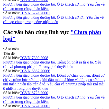
Phương tiện giao thông đường bộ. Ô tô khách cỡ nhỏ. Yêu cầu về
cấu tạo trong công nhận kiểu.
Số kí hiệu:
TCVN 6724:20001
Phương tiện giao thông đường bộ. Ô tô khách cỡ lớn. Yêu cầu về
cấu tạo chung trong công nhận kiểu
Các văn bản cùng lĩnh vực
"Chưa phân
loại"
Số kí hiệu
Tiêu đề
Số kí hiệu:
TCVN 7880:2008
Phương tiện giao thông đường bộ. Tiếng ồn phát ra từ ô tô. Yêu
cầu và phương pháp thử trong phê duyệt kiểu
Số kí hiệu:
TCVN 6567:20066
Phương tiện giao thông đường bộ. Động cơ cháy do nén, động cơ
cháy cưỡng bức sử dụng khí dầu mỏ hoá lỏng và động cơ sử dụng
khí thiên nhiên lắp trên ô tô. Yêu cầu và phương pháp thử khí thải
ô nhiễm trong phê duyệt kiểu
Số kí hiệu:
TCVN 6723:2000
Phương tiện giao thông đường bộ. Ô tô khách cỡ nhỏ. Yêu cầu về
cấu tạo trong công nhận kiểu.
Số kí hiệu:
TCVN 6724:20001