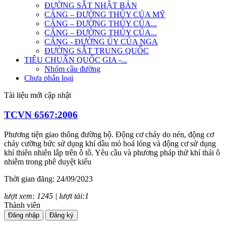
ĐƯỜNG SẮT NHẬT BẢN
CẢNG – ĐƯỜNG THỦY CỦA MỸ
CẢNG – ĐƯỜNG THỦY CỦA...
CẢNG – ĐƯỜNG THỦY CỦA...
CẢNG - ĐƯỜNG ỦY CỦA NGA
ĐƯỜNG SẮT TRUNG QUỐC
TIÊU CHUẨN QUỐC GIA -...
Nhóm cầu đường
Chưa phân loại
Tài liệu mới cập nhật
TCVN 6567:2006
Phương tiện giao thông đường bộ. Động cơ cháy do nén, động cơ
cháy cưỡng bức sử dụng khí dầu mỏ hoá lỏng và động cơ sử dụng
khí thiên nhiên lắp trên ô tô. Yêu cầu và phương pháp thử khí thải ô
nhiễm trong phê duyệt kiểu
Thời gian đăng: 24/09/2023
lượt xem: 1245 | lượt tải:1
Thành viên
TCVN 7880:2008
Đăng nhập
Đăng ký