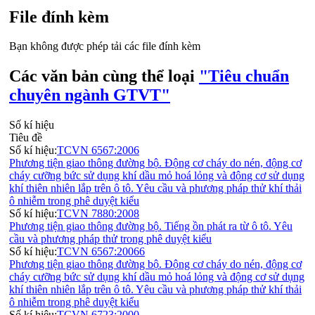
File đính kèm
Bạn không được phép tải các file đính kèm
Các văn bản cùng thể loại
"Tiêu chuẩn
chuyên ngành GTVT"
Số kí hiệu
Tiêu đề
Số kí hiệu:
TCVN 6567:2006
Phương tiện giao thông đường bộ. Động cơ cháy do nén, động cơ
cháy cưỡng bức sử dụng khí dầu mỏ hoá lỏng và động cơ sử dụng
khí thiên nhiên lắp trên ô tô. Yêu cầu và phương pháp thử khí thải
ô nhiễm trong phê duyệt kiểu
Số kí hiệu:
TCVN 7880:2008
Phương tiện giao thông đường bộ. Tiếng ồn phát ra từ ô tô. Yêu
cầu và phương pháp thử trong phê duyệt kiểu
Số kí hiệu:
TCVN 6567:20066
Phương tiện giao thông đường bộ. Động cơ cháy do nén, động cơ
cháy cưỡng bức sử dụng khí dầu mỏ hoá lỏng và động cơ sử dụng
khí thiên nhiên lắp trên ô tô. Yêu cầu và phương pháp thử khí thải
ô nhiễm trong phê duyệt kiểu
Số kí hiệu:
TCVN 6723:2000