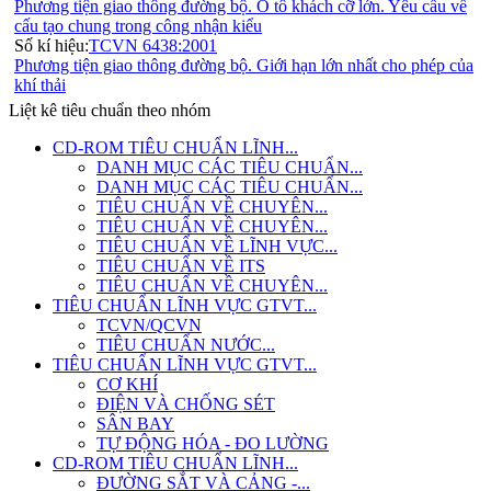
Phương tiện giao thông đường bộ. Ô tô khách cỡ lớn. Yêu cầu về
cấu tạo chung trong công nhận kiểu
Số kí hiệu:
TCVN 6438:2001
Phương tiện giao thông đường bộ. Giới hạn lớn nhất cho phép của
khí thải
Liệt kê tiêu chuẩn theo nhóm
CD-ROM TIÊU CHUẨN LĨNH...
DANH MỤC CÁC TIÊU CHUẨN...
DANH MỤC CÁC TIÊU CHUẨN...
TIÊU CHUẨN VỀ CHUYÊN...
TIÊU CHUẨN VỀ CHUYÊN...
TIÊU CHUẨN VỀ LĨNH VỰC...
TIÊU CHUẨN VỀ ITS
TIÊU CHUẨN VỀ CHUYÊN...
TIÊU CHUẨN LĨNH VỰC GTVT...
TCVN/QCVN
TIÊU CHUẨN NƯỚC...
TIÊU CHUẨN LĨNH VỰC GTVT...
CƠ KHÍ
ĐIỆN VÀ CHỐNG SÉT
SÂN BAY
TỰ ĐỘNG HÓA - ĐO LƯỜNG
CD-ROM TIÊU CHUẨN LĨNH...
ĐƯỜNG SẮT VÀ CẢNG -...