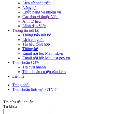
Lịch sử phát triển
Năng lực
Chức năng và nhiệm vụ
Các đơn vị thuộc Viện
Ảnh tư liệu
Lãnh đạo Viện
Thông tin nội bộ
Thông báo nội bộ
Lịch công tác
Tài liệu tổng hợp
Thống kê
Email nội bộ: Mail.itst.vn
Email nội bộ: Mail.itst.gov.vn
Tiêu chuẩn GTVT
Tra cứu nhanh
Tiêu chuẩn có tệp gắn kèm
Liên hệ
Trang nhất
Tiêu chuẩn lĩnh vực GTVT
Tra cứu tiêu chuẩn
Từ khóa