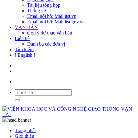
Tài liệu tổng hợp
Thống kê
Email nội bộ: Mail.itst.vn
Email nội bộ: Mail.itst.gov.vn
VĂN BẢN
Góp ý dự thảo văn bản
Liên hệ
Danh bạ các đơn vị
Tìm kiếm
[ English ]
Trang nhất
Giới thiệu