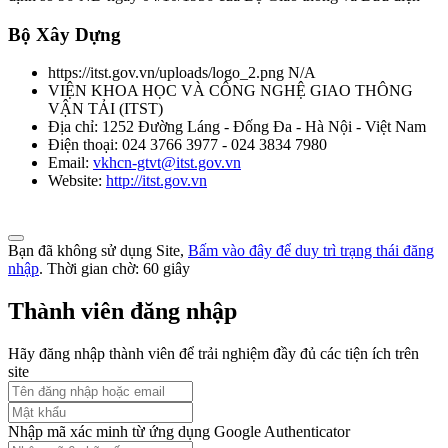
Phương tiện giao thông đường bộ. Khí thải nhìn thấy được (khói) từ
Bộ Xây Dựng
động cơ cháy do nén. Yêu cầu và phương pháp thử trong phê duyệt
kiểu
https://itst.gov.vn/uploads/logo_2.png
N/A
Thời gian đăng: 08/08/2026
VIỆN KHOA HỌC VÀ CÔNG NGHỆ GIAO THÔNG
VẬN TẢI
(
ITST
)
lượt xem: 1043 | lượt tải:0
Địa chỉ:
1252 Đường Láng - Đống Đa - Hà Nội - Việt Nam
Điện thoại:
024 3766 3977 - 024 3834 7980
TCVN 5418-91
Email:
vkhcn-gtvt@itst.gov.vn
Website:
http://itst.gov.vn
Ô tô chạy bằng động cơ điezen. Độ khói của khí xả. Mức và
phương pháp đo
Thời gian đăng: 08/08/2026
Bạn đã không sử dụng Site,
Bấm vào đây để duy trì trạng thái đăng
nhập
. Thời gian chờ:
60
giây
lượt xem: 1060 | lượt tải:0
Thành viên đăng nhập
TCVN 6566:1999
Hãy đăng nhập thành viên để trải nghiệm đầy đủ các tiện ích trên
Phương tiện giao thông đường bộ. ô tô lắp động cơ cháy do nén.
site
Phương pháp đo khí thải gây ô nhiễm trong thử công nhận kiểu
Thời gian đăng: 08/08/2026
Nhập mã xác minh từ ứng dụng Google Authenticator
lượt xem: 1069 | lượt tải:0