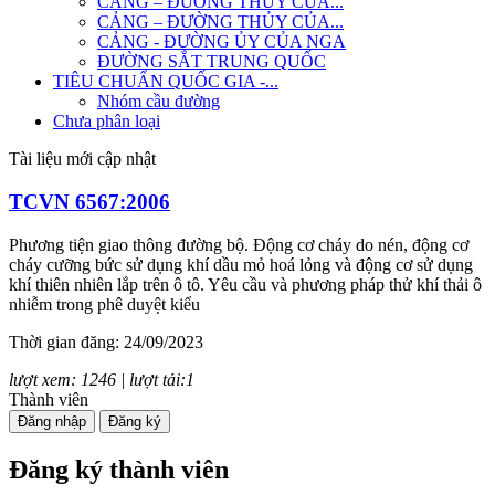
CẢNG – ĐƯỜNG THỦY CỦA...
CẢNG – ĐƯỜNG THỦY CỦA...
CẢNG - ĐƯỜNG ỦY CỦA NGA
ĐƯỜNG SẮT TRUNG QUỐC
TIÊU CHUẨN QUỐC GIA -...
Nhóm cầu đường
Chưa phân loại
Tài liệu mới cập nhật
TCVN 6567:2006
Phương tiện giao thông đường bộ. Động cơ cháy do nén, động cơ
cháy cưỡng bức sử dụng khí dầu mỏ hoá lỏng và động cơ sử dụng
khí thiên nhiên lắp trên ô tô. Yêu cầu và phương pháp thử khí thải ô
nhiễm trong phê duyệt kiểu
Thời gian đăng: 24/09/2023
lượt xem: 1246 | lượt tải:1
Thành viên
TCVN 7880:2008
Đăng nhập
Đăng ký
Phương tiện giao thông đường bộ. Tiếng ồn phát ra từ ô tô. Yêu cầu
Đăng ký thành viên
và phương pháp thử trong phê duyệt kiểu