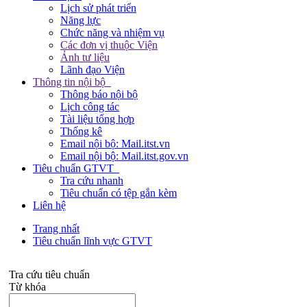
Lịch sử phát triển
Năng lực
Chức năng và nhiệm vụ
Các đơn vị thuộc Viện
Ảnh tư liệu
Lãnh đạo Viện
Thông tin nội bộ
Thông báo nội bộ
Lịch công tác
Tài liệu tổng hợp
Thống kê
Email nội bộ: Mail.itst.vn
Email nội bộ: Mail.itst.gov.vn
Tiêu chuẩn GTVT
Tra cứu nhanh
Tiêu chuẩn có tệp gắn kèm
Liên hệ
Trang nhất
Tiêu chuẩn lĩnh vực GTVT
Tra cứu tiêu chuẩn
Từ khóa