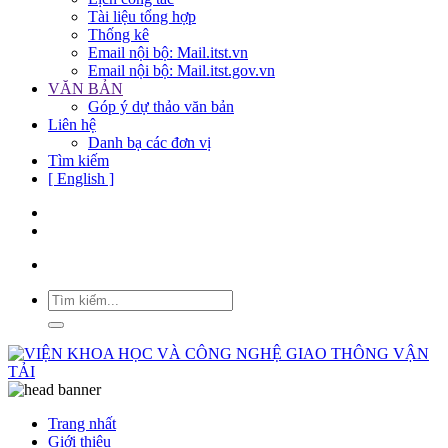
Tài liệu tổng hợp
Thống kê
Email nội bộ: Mail.itst.vn
Email nội bộ: Mail.itst.gov.vn
VĂN BẢN
Góp ý dự thảo văn bản
Liên hệ
Danh bạ các đơn vị
Tìm kiếm
[ English ]
Trang nhất
Giới thiệu