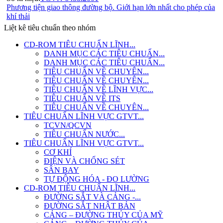
Phương tiện giao thông đường bộ. Giới hạn lớn nhất cho phép của
khí thải
Liệt kê tiêu chuẩn theo nhóm
CD-ROM TIÊU CHUẨN LĨNH...
DANH MỤC CÁC TIÊU CHUẨN...
DANH MỤC CÁC TIÊU CHUẨN...
TIÊU CHUẨN VỀ CHUYÊN...
TIÊU CHUẨN VỀ CHUYÊN...
TIÊU CHUẨN VỀ LĨNH VỰC...
TIÊU CHUẨN VỀ ITS
TIÊU CHUẨN VỀ CHUYÊN...
TIÊU CHUẨN LĨNH VỰC GTVT...
TCVN/QCVN
TIÊU CHUẨN NƯỚC...
TIÊU CHUẨN LĨNH VỰC GTVT...
CƠ KHÍ
ĐIỆN VÀ CHỐNG SÉT
SÂN BAY
TỰ ĐỘNG HÓA - ĐO LƯỜNG
CD-ROM TIÊU CHUẨN LĨNH...
ĐƯỜNG SẮT VÀ CẢNG -...
ĐƯỜNG SẮT NHẬT BẢN
CẢNG – ĐƯỜNG THỦY CỦA MỸ