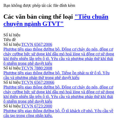
Bạn không được phép tải các file đính kèm
Các văn bản cùng thể loại
"Tiêu chuẩn
chuyên ngành GTVT"
Số kí hiệu
Tiêu đề
Số kí hiệu:
TCVN 6567:2006
Phương tiện giao thông đường bộ. Động cơ cháy do nén, động cơ
cháy cưỡng bức sử dụng khí dầu mỏ hoá lỏng và động cơ sử dụng
khí thiên nhiên lắp trên ô tô. Yêu cầu và phương pháp thử khí thải
ô nhiễm trong phê duyệt kiểu
Số kí hiệu:
TCVN 7880:2008
Phương tiện giao thông đường bộ. Tiếng ồn phát ra từ ô tô. Yêu
cầu và phương pháp thử trong phê duyệt kiểu
Số kí hiệu:
TCVN 6567:20066
Phương tiện giao thông đường bộ. Động cơ cháy do nén, động cơ
cháy cưỡng bức sử dụng khí dầu mỏ hoá lỏng và động cơ sử dụng
khí thiên nhiên lắp trên ô tô. Yêu cầu và phương pháp thử khí thải
ô nhiễm trong phê duyệt kiểu
Số kí hiệu:
TCVN 6723:2000
Phương tiện giao thông đường bộ. Ô tô khách cỡ nhỏ. Yêu cầu về
cấu tạo trong công nhận kiểu.