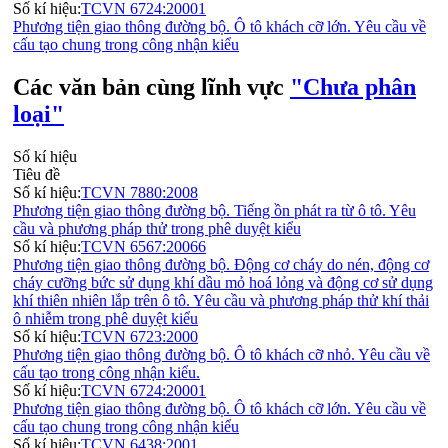
Số kí hiệu:
TCVN 6724:20001
Phương tiện giao thông đường bộ. Ô tô khách cỡ lớn. Yêu cầu về
cấu tạo chung trong công nhận kiểu
Các văn bản cùng lĩnh vực
"Chưa phân
loại"
Số kí hiệu
Tiêu đề
Số kí hiệu:
TCVN 7880:2008
Phương tiện giao thông đường bộ. Tiếng ồn phát ra từ ô tô. Yêu
cầu và phương pháp thử trong phê duyệt kiểu
Số kí hiệu:
TCVN 6567:20066
Phương tiện giao thông đường bộ. Động cơ cháy do nén, động cơ
cháy cưỡng bức sử dụng khí dầu mỏ hoá lỏng và động cơ sử dụng
khí thiên nhiên lắp trên ô tô. Yêu cầu và phương pháp thử khí thải
ô nhiễm trong phê duyệt kiểu
Số kí hiệu:
TCVN 6723:2000
Phương tiện giao thông đường bộ. Ô tô khách cỡ nhỏ. Yêu cầu về
cấu tạo trong công nhận kiểu.
Số kí hiệu:
TCVN 6724:20001
Phương tiện giao thông đường bộ. Ô tô khách cỡ lớn. Yêu cầu về
cấu tạo chung trong công nhận kiểu
Số kí hiệu:
TCVN 6438:2001