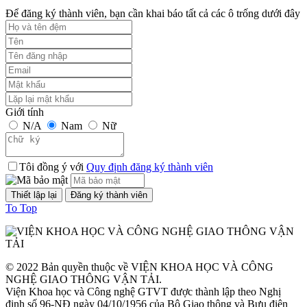
Để đăng ký thành viên, bạn cần khai báo tất cả các ô trống dưới đây
Thời gian đăng: 24/09/2023
lượt xem: 1247 | lượt tải:1
TCVN 6723:2000
Phương tiện giao thông đường bộ. Ô tô khách cỡ nhỏ. Yêu cầu về
cấu tạo trong công nhận kiểu.
Giới tính
N/A
Nam
Nữ
Thời gian đăng: 08/08/2026
lượt xem: 1298 | lượt tải:2
Tôi đồng ý với
Quy định đăng ký thành viên
TCVN 6724:20001
Phương tiện giao thông đường bộ. Ô tô khách cỡ lớn. Yêu cầu về
To Top
cấu tạo chung trong công nhận kiểu
Thời gian đăng: 08/08/2026
lượt xem: 1144 | lượt tải:0
© 2022 Bản quyền thuộc về VIỆN KHOA HỌC VÀ CÔNG
NGHỆ GIAO THÔNG VẬN TẢI.
TCVN 6565:2006
Viện Khoa học và Công nghệ GTVT được thành lập theo Nghị
định số 96-NĐ ngày 04/10/1956 của Bộ Giao thông và Bưu điện