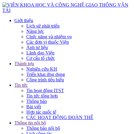
Giới thiệu
Lịch sử phát triển
Năng lực
Chức năng và nhiệm vụ
Các đơn vị thuộc Viện
Ảnh tư liệu
Lãnh đạo Viện
Cơ cấu tổ chức
Thành tựu
Nghiên cứu KH
Triển khai ứng dụng
Công trình tiêu biểu
Tin tức
Tin hoạt động ITST
Tin tức tổng hợp
Thông báo
Bài viết
Hợp tác quốc tế
CÁC HOẠT ĐỘNG ĐOÀN THỂ
Thông tin nội bộ
Thông báo nội bộ
Lịch công tác