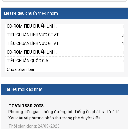
Liệt kê tiêu chuẩn theo nhóm
CD-ROM TIÊU CHUẨN LĨNH...
TIÊU CHUẨN LĨNH VỰC GTVT...
TIÊU CHUẨN LĨNH VỰC GTVT...
TCVN 6567:2006
CD-ROM TIÊU CHUẨN LĨNH...
Phương tiện giao thông đường bộ. Động cơ cháy do nén,
TIÊU CHUẨN QUỐC GIA -...
động cơ cháy cưỡng bức sử dụng khí dầu mỏ hoá lỏng và
Chưa phân loại
động cơ sử dụng khí thiên nhiên lắp trên ô tô. Yêu cầu và
phương pháp thử khí thải ô nhiễm trong phê duyệt kiểu
Thời gian đăng: 24/09/2023
Tài liệu mới cập nhật
lượt xem: 1245 | lượt tải:1
TCVN 7880:2008
Phương tiện giao thông đường bộ. Tiếng ồn phát ra từ ô tô.
Yêu cầu và phương pháp thử trong phê duyệt kiểu
Thời gian đăng: 24/09/2023
lượt xem: 1246 | lượt tải:1