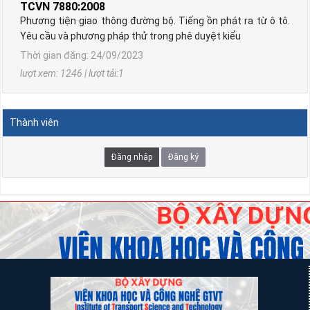
Phương tiện giao thông đường bộ. Tiếng ồn phát ra từ ô tô.
Yêu cầu và phương pháp thử trong phê duyệt kiểu
Thời gian đăng: 24/09/2023
lượt xem: 1246 | lượt tải:1
TCVN 6723:2000
Phương tiện giao thông đường bộ. Ô tô khách cỡ nhỏ. Yêu
cầu về cấu tạo trong công nhận kiểu.
Thành viên
Thời gian đăng: 07/08/2026
lượt xem: 1298 | lượt tải:2
Đăng nhập
Đăng ký
TCVN 6724:20001
Phương tiện giao thông đường bộ. Ô tô khách cỡ lớn. Yêu
cầu về cấu tạo chung trong công nhận kiểu
Thời gian đăng: 07/08/2026
lượt xem: 1143 | lượt tải:0
TCVN 6565:2006
Phương tiện giao thông đường bộ. Khí thải nhìn thấy được
(khói) từ động cơ cháy do nén. Yêu cầu và phương pháp thử
trong phê duyệt kiểu