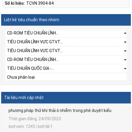
Số kí hiệu:
TCVN 3904-84
Liệt kê tiêu chuẩn theo nhóm
CD-ROM TIÊU CHUẨN LĨNH...
TIÊU CHUẨN LĨNH VỰC GTVT...
TIÊU CHUẨN LĨNH VỰC GTVT...
CD-ROM TIÊU CHUẨN LĨNH...
TIÊU CHUẨN QUỐC GIA -...
Chưa phân loại
TCVN 6567:2006
Phương tiện giao thông đường bộ. Động cơ cháy do nén,
động cơ cháy cưỡng bức sử dụng khí dầu mỏ hoá lỏng và
Tài liệu mới cập nhật
động cơ sử dụng khí thiên nhiên lắp trên ô tô. Yêu cầu và
phương pháp thử khí thải ô nhiễm trong phê duyệt kiểu
Thời gian đăng: 24/09/2023
lượt xem: 1245 | lượt tải:1
TCVN 7880:2008