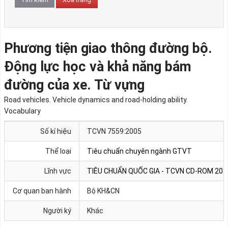
Phương tiện giao thông đường bộ.
Động lực học và khả năng bám
đường của xe. Từ vựng
Road vehicles. Vehicle dynamics and road-holding ability.
Vocabulary
Số kí hiệu
TCVN 7559:2005
Thể loại
Tiêu chuẩn chuyên ngành GTVT
Lĩnh vực
TIÊU CHUẨN QUỐC GIA - TCVN CD-ROM 201
Cơ quan ban hành
Bộ KH&CN
Người ký
Khác