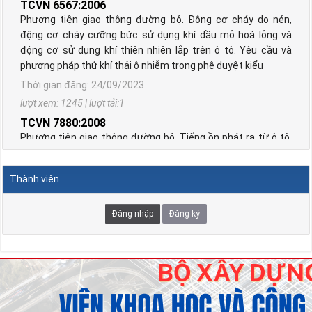
TCVN 6567:2006
Phương tiện giao thông đường bộ. Động cơ cháy do nén,
động cơ cháy cưỡng bức sử dụng khí dầu mỏ hoá lỏng và
động cơ sử dụng khí thiên nhiên lắp trên ô tô. Yêu cầu và
phương pháp thử khí thải ô nhiễm trong phê duyệt kiểu
Thời gian đăng: 24/09/2023
lượt xem: 1245 | lượt tải:1
TCVN 7880:2008
Phương tiện giao thông đường bộ. Tiếng ồn phát ra từ ô tô.
Yêu cầu và phương pháp thử trong phê duyệt kiểu
Thời gian đăng: 24/09/2023
Thành viên
lượt xem: 1245 | lượt tải:1
TCVN 6723:2000
Đăng nhập
Đăng ký
Phương tiện giao thông đường bộ. Ô tô khách cỡ nhỏ. Yêu
cầu về cấu tạo trong công nhận kiểu.
Thời gian đăng: 06/08/2026
lượt xem: 1298 | lượt tải:2
TCVN 6724:20001
Phương tiện giao thông đường bộ. Ô tô khách cỡ lớn. Yêu