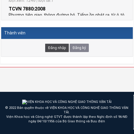
lượt xem: 1246 | lượt tải:1
TCVN 7880:2008
Phương tiện giao thông đường bộ. Tiếng ồn phát ra từ ô tô.
Yêu cầu và phương pháp thử trong phê duyệt kiểu
Thời gian đăng: 24/09/2023
Thành viên
lượt xem: 1247 | lượt tải:1
TCVN 6723:2000
Đăng nhập
Đăng ký
Phương tiện giao thông đường bộ. Ô tô khách cỡ nhỏ. Yêu
cầu về cấu tạo trong công nhận kiểu.
Thời gian đăng: 08/08/2026
lượt xem: 1298 | lượt tải:2
TCVN 6724:20001
Phương tiện giao thông đường bộ. Ô tô khách cỡ lớn. Yêu
cầu về cấu tạo chung trong công nhận kiểu
Thời gian đăng: 08/08/2026
© 2022 Bản quyền thuộc về VIỆN KHOA HỌC VÀ CÔNG NGHỆ GIAO THÔNG VẬN
lượt xem: 1144 | lượt tải:0
TẢI.
Viện Khoa học và Công nghệ GTVT được thành lập theo Nghị định số 96-NĐ
TCVN 6565:2006
ngày 04/10/1956 của Bộ Giao thông và Bưu điện
Phương tiện giao thông đường bộ. Khí thải nhìn thấy được
(khói) từ động cơ cháy do nén. Yêu cầu và phương pháp thử