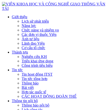
Giới thiệu
Lịch sử phát triển
Năng lực
Chức năng và nhiệm vụ
Các đơn vị thuộc Viện
Ảnh tư liệu
Lãnh đạo Viện
Cơ cấu tổ chức
Thành tựu
Nghiên cứu KH
Triển khai ứng dụng
Công trình tiêu biểu
Tin tức
Tin hoạt động ITST
Tin tức tổng hợp
Thông báo
Bài viết
Hợp tác quốc tế
CÁC HOẠT ĐỘNG ĐOÀN THỂ
Thông tin nội bộ
Thông báo nội bộ
Lịch công tác