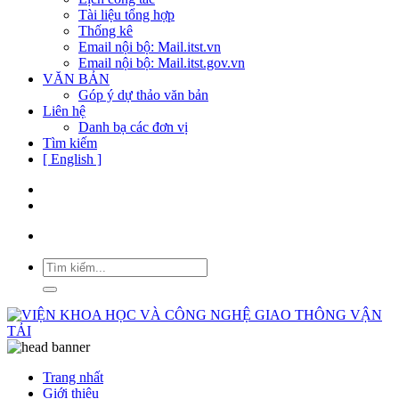
Tài liệu tổng hợp
Thống kê
Email nội bộ: Mail.itst.vn
Email nội bộ: Mail.itst.gov.vn
VĂN BẢN
Góp ý dự thảo văn bản
Liên hệ
Danh bạ các đơn vị
Tìm kiếm
[ English ]
Trang nhất
Giới thiệu