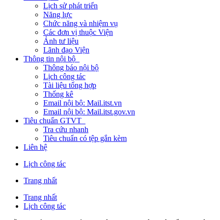
Lịch sử phát triển
Năng lực
Chức năng và nhiệm vụ
Các đơn vị thuộc Viện
Ảnh tư liệu
Lãnh đạo Viện
Thông tin nội bộ
Thông báo nội bộ
Lịch công tác
Tài liệu tổng hợp
Thống kê
Email nội bộ: Mail.itst.vn
Email nội bộ: Mail.itst.gov.vn
Tiêu chuẩn GTVT
Tra cứu nhanh
Tiêu chuẩn có tệp gắn kèm
Liên hệ
Lịch công tác
Trang nhất
Trang nhất
Lịch công tác