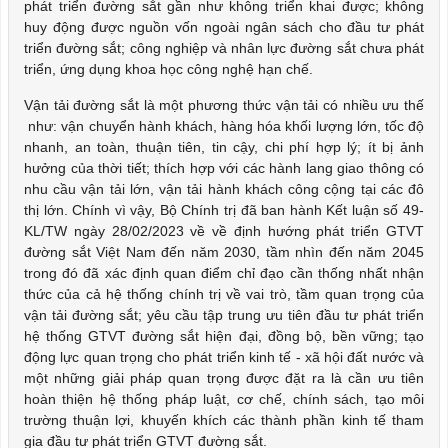
phát triển đường sắt gần như không triển khai được; không
huy động được nguồn vốn ngoài ngân sách cho đầu tư phát
triển đường sắt; công nghiệp và nhân lực đường sắt chưa phát
triển, ứng dụng khoa học công nghệ hạn chế.
Vận tải đường sắt là một phương thức vận tải có nhiều ưu thế
như: vận chuyển hành khách, hàng hóa khối lượng lớn, tốc độ
nhanh, an toàn, thuận tiên, tin cậy, chi phí hợp lý; ít bị ảnh
hưởng của thời tiết; thích hợp với các hành lang giao thông có
nhu cầu vận tải lớn, vận tải hành khách công cộng tại các đô
thị lớn. Chính vì vậy, Bộ Chính trị đã ban hành Kết luận số 49-
KL/TW ngày 28/02/2023 về về định hướng phát triển GTVT
đường sắt Việt Nam đến năm 2030, tầm nhìn đến năm 2045
trong đó đã xác định quan điểm chỉ đạo cần thống nhất nhận
thức của cả hệ thống chính trị về vai trò, tầm quan trọng của
vận tải đường sắt; yêu cầu tập trung ưu tiên đầu tư phát triển
hệ thống GTVT đường sắt hiện đại, đồng bộ, bền vững; tạo
động lực quan trọng cho phát triển kinh tế - xã hội đất nước và
một những giải pháp quan trọng được đặt ra là cần ưu tiên
hoàn thiện hệ thống pháp luật, cơ chế, chính sách, tạo môi
trường thuận lợi, khuyến khích các thành phần kinh tế tham
gia đầu tư phát triển GTVT đường sắt.