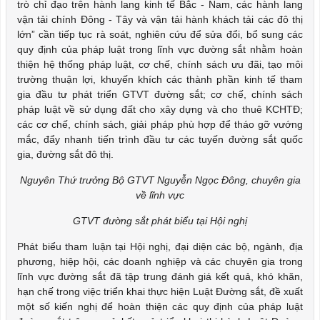
trò chỉ đạo trên hành lang kinh tế Bắc - Nam, các hành lang
vận tải chính Đông - Tây và vận tải hành khách tải các đô thị
lớn” cần tiếp tục rà soát, nghiên cứu để sửa đổi, bổ sung các
quy định của pháp luật trong lĩnh vực đường sắt nhằm hoàn
thiện hệ thống pháp luật, cơ chế, chính sách ưu đãi, tạo môi
trường thuận lợi, khuyến khích các thành phần kinh tế tham
gia đầu tư phát triển GTVT đường sắt; cơ chế, chính sách
pháp luật về sử dụng đất cho xây dựng và cho thuê KCHTĐ;
các cơ chế, chính sách, giải pháp phù hợp để tháo gỡ vướng
mắc, đẩy nhanh tiến trình đầu tư các tuyến đường sắt quốc
gia, đường sắt đô thị.
Nguyên Thứ trưởng Bộ GTVT Nguyễn Ngọc Đông, chuyên gia
về lĩnh vực
GTVT đường sắt
phát biểu tại Hội nghị
Phát biểu tham luận tại Hội nghị, đại diện các bộ, ngành, địa
phương, hiệp hội, các doanh nghiệp và các chuyên gia trong
lĩnh vực đường sắt đã tập trung đánh giá kết quả, khó khăn,
hạn chế trong việc triển khai thực hiện Luật Đường sắt, đề xuất
một số kiến nghị để hoàn thiện các quy định của pháp luật