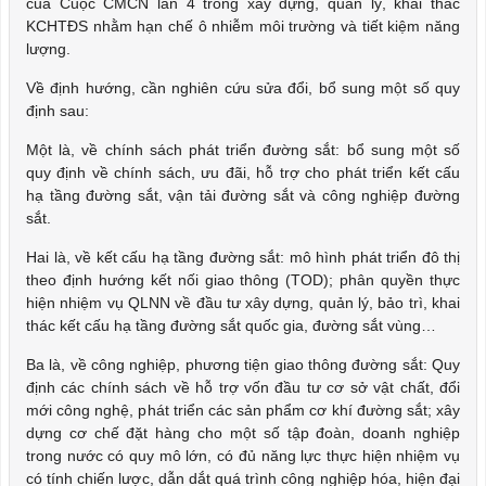
của Cuộc CMCN lần 4 trong xây dựng, quản lý, khai thác
KCHTĐS nhằm hạn chế ô nhiễm môi trường và tiết kiệm năng
lượng.
Về định hướng, cần nghiên cứu sửa đổi, bổ sung một số quy
định sau:
Một là, về chính sách phát triển đường sắt: bổ sung một số
quy định về chính sách, ưu đãi, hỗ trợ cho phát triển kết cấu
hạ tầng đường sắt, vận tải đường sắt và công nghiệp đường
sắt.
Hai là, về kết cấu hạ tầng đường sắt: mô hình phát triển đô thị
theo định hướng kết nối giao thông (TOD); phân quyền thực
hiện nhiệm vụ QLNN về đầu tư xây dựng, quản lý, bảo trì, khai
thác kết cấu hạ tầng đường sắt quốc gia, đường sắt vùng…
Ba là, về công nghiệp, phương tiện giao thông đường sắt: Quy
định các chính sách về hỗ trợ vốn đầu tư cơ sở vật chất, đổi
mới công nghệ, phát triển các sản phẩm cơ khí đường sắt; xây
dựng cơ chế đặt hàng cho một số tập đoàn, doanh nghiệp
trong nước có quy mô lớn, có đủ năng lực thực hiện nhiệm vụ
có tính chiến lược, dẫn dắt quá trình công nghiệp hóa, hiện đại