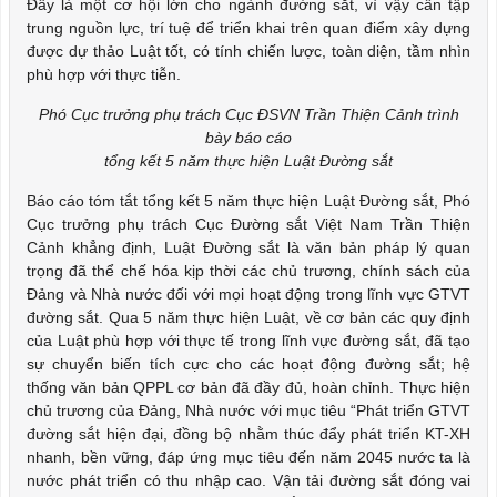
Đây là một cơ hội lớn cho ngành đường sắt, vì vậy cần tập
trung nguồn lực, trí tuệ để triển khai trên quan điểm xây dựng
được dự thảo Luật tốt, có tính chiến lược, toàn diện, tầm nhìn
phù hợp với thực tiễn.
Phó Cục trưởng phụ trách Cục ĐSVN Trần Thiện Cảnh trình
bày báo cáo
tổng kết 5 năm thực hiện Luật Đường sắt
Báo cáo tóm tắt tổng kết 5 năm thực hiện Luật Đường sắt, Phó
Cục trưởng phụ trách Cục Đường sắt Việt Nam Trần Thiện
Cảnh khẳng định, Luật Đường sắt là văn bản pháp lý quan
trọng đã thể chế hóa kịp thời các chủ trương, chính sách của
Đảng và Nhà nước đối với mọi hoạt động trong lĩnh vực GTVT
đường sắt. Qua 5 năm thực hiện Luật, về cơ bản các quy định
của Luật phù hợp với thực tế trong lĩnh vực đường sắt, đã tạo
sự chuyển biến tích cực cho các hoạt động đường sắt; hệ
thống văn bản QPPL cơ bản đã đầy đủ, hoàn chỉnh. Thực hiện
chủ trương của Đảng, Nhà nước với mục tiêu “Phát triển GTVT
đường sắt hiện đại, đồng bộ nhằm thúc đẩy phát triển KT-XH
nhanh, bền vững, đáp ứng mục tiêu đến năm 2045 nước ta là
nước phát triển có thu nhập cao. Vận tải đường sắt đóng vai