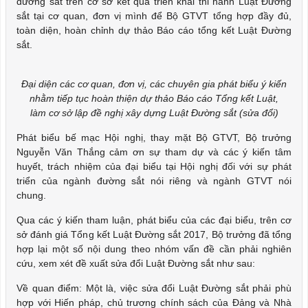
đường sắt trên cơ sở kết quả triển khai thi hành Luật Đường
sắt tại cơ quan, đơn vị mình để Bộ GTVT tổng hợp đầy đủ,
toàn diện, hoàn chỉnh dự thảo Báo cáo tổng kết Luật Đường
sắt.
Đại diện các cơ quan, đơn vị, các chuyên gia phát biểu ý kiến
nhằm tiếp tục hoàn thiện dự thảo Báo cáo Tổng kết Luật,
làm cơ sở lập đề nghị xây dựng Luật Đường sắt (sửa đổi)
Phát biểu bế mạc Hội nghị, thay mặt Bộ GTVT, Bộ trưởng
Nguyễn Văn Thắng cảm ơn sự tham dự và các ý kiến tâm
huyết, trách nhiệm của đại biểu tại Hội nghị đối với sự phát
triển của ngành đường sắt nói riêng và ngành GTVT nói
chung.
Qua các ý kiến tham luận, phát biểu của các đại biểu, trên cơ
sở đánh giá Tổng kết Luật Đường sắt 2017, Bộ trưởng đã tổng
hợp lại một số nội dung theo nhóm vấn đề cần phải nghiên
cứu, xem xét đề xuất sửa đổi Luật Đường sắt như sau:
Về quan điểm: Một là, việc sửa đổi Luật Đường sắt phải phù
hợp với Hiến pháp, chủ trương chính sách của Đảng và Nhà