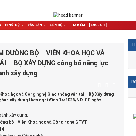
 TIN NỘI BỘ
VĂN BẢN
LIÊN HỆ
TÌM KIẾM
[ ENGLISH ]
Th
M ĐƯỜNG BỘ – VIỆN KHOA HỌC VÀ
 – BỘ XÂY DỰNG công bố năng lực
ành xây dựng
Bà
hoa học và Công nghệ Giao thông vận tải – Bộ Xây dựng
ngành xây dựng theo nghị định 14/2026/NĐ-CP ngày
gành xây dựng:
ường bộ - Viện Khoa học và Công nghệ GTVT
14