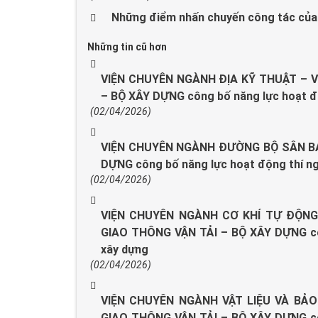
Những điểm nhấn chuyến công tác của 
Những tin cũ hơn
VIỆN CHUYÊN NGÀNH ĐỊA KỸ THUẬT – 
– BỘ XÂY DỰNG công bố năng lực hoạt đ
(02/04/2026)
VIỆN CHUYÊN NGÀNH ĐƯỜNG BỘ SÂN BA
DỰNG công bố năng lực hoạt động thí n
(02/04/2026)
VIỆN CHUYÊN NGÀNH CƠ KHÍ TỰ ĐỘNG
GIAO THÔNG VẬN TẢI – BỘ XÂY DỰNG cô
xây dựng
(02/04/2026)
VIỆN CHUYÊN NGÀNH VẬT LIỆU VÀ BẢ
GIAO THÔNG VẬN TẢI – BỘ XÂY DỰNG cô