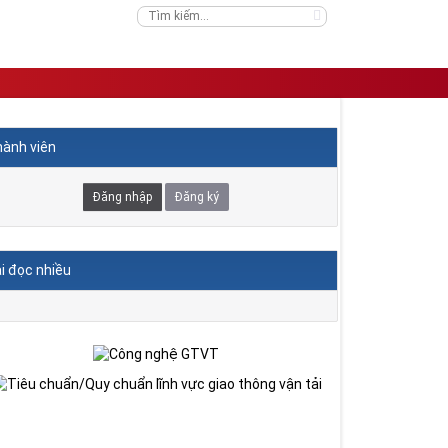
ành viên
Đăng nhập
Đăng ký
i đọc nhiều