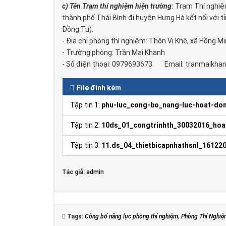
c) Tên Trạm thí nghiệm hiện trường:
Trạm Thí nghiệm
thành phố Thái Bình đi huyện Hưng Hà kết nối với tỉ
Đồng Tu).
- Địa chỉ phòng thí nghiệm: Thôn Vị Khê, xã Hồng Mi
- Trưởng phòng: Trần Mai Khanh
- Số điện thoại: 0979693673 Email: tranmaikh
File đính kèm
Tập tin 1:
phu-luc_cong-bo_nang-luc-hoat-do
Tập tin 2:
10ds_01_congtrinhth_30032016_hoa
Tập tin 3:
11.ds_04_thietbicapnhathsnl_161220
Tác giả:
admin
Tags:
Công bố năng lực phòng thí nghiệm
,
Phòng Thí Nghi