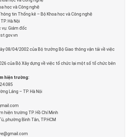
Khoa học và Công nghệ
oa học và Công nghệ
hông tin Thống kê – Bộ Khoa học và Công nghệ
TP. Hà Nội
 vụ: Giám đốc
st.gov.vn
y 08/04/2002 của Bộ trưởng Bộ Giao thông vận tải về việc
26 của Bộ Xây dựng về việc tổ chức lại một số tổ chức bên
ệm hiện trường:
24.085
ờng Láng – TP. Hà Nội
gmail.com
 hiện trường TP. Hồ Chí Minh
 Tú, phường Bình Tân, TP.HCM
love@gmail.com