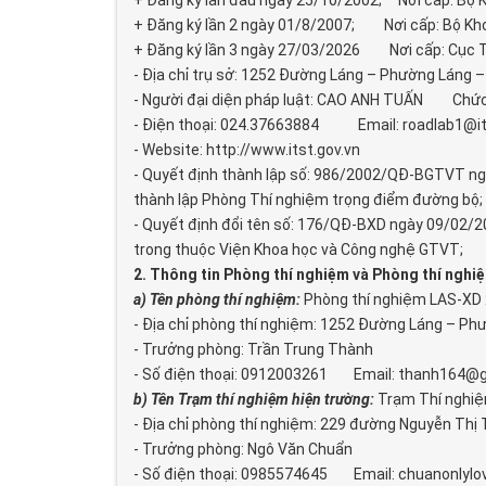
+ Đăng ký lần đầu ngày 25/10/2002; Nơi cấp: Bộ 
+ Đăng ký lần 2 ngày 01/8/2007; Nơi cấp: Bộ Kh
+ Đăng ký lần 3 ngày 27/03/2026 Nơi cấp: Cục T
- Địa chỉ trụ sở: 1252 Đường Láng – Phường Láng – 
- Người đại diện pháp luật: CAO ANH TUẤN Chức
- Điện thoại: 024.37663884 Email: roadlab1@it
- Website: http://www.itst.gov.vn
- Quyết định thành lập số: 986/2002/QĐ-BGTVT ngà
thành lập Phòng Thí nghiệm trọng điểm đường bộ;
- Quyết định đổi tên số: 176/QĐ-BXD ngày 09/02/20
trong thuộc Viện Khoa học và Công nghệ GTVT;
2. Thông tin Phòng thí nghiệm và Phòng thí nghi
a) Tên phòng thí nghiệm:
Phòng thí nghiệm LAS-XD 
- Địa chỉ phòng thí nghiệm: 1252 Đường Láng – Phư
- Trưởng phòng: Trần Trung Thành
- Số điện thoại: 0912003261 Email: thanh164@
b) Tên Trạm thí nghiệm hiện trường:
Trạm Thí nghiệm
- Địa chỉ phòng thí nghiệm: 229 đường Nguyễn Thị
- Trưởng phòng: Ngô Văn Chuẩn
- Số điện thoại: 0985574645 Email: chuanonly