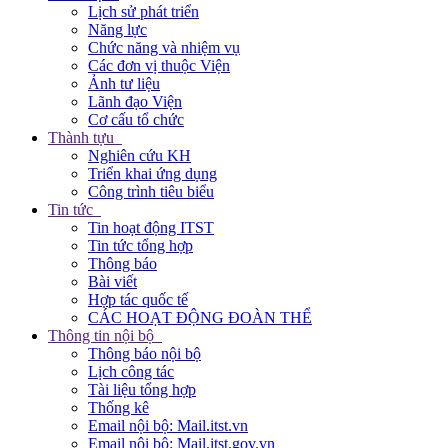
Lịch sử phát triển
Năng lực
Chức năng và nhiệm vụ
Các đơn vị thuộc Viện
Ảnh tư liệu
Lãnh đạo Viện
Cơ cấu tổ chức
Thành tựu
Nghiên cứu KH
Triển khai ứng dụng
Công trình tiêu biểu
Tin tức
Tin hoạt động ITST
Tin tức tổng hợp
Thông báo
Bài viết
Hợp tác quốc tế
CÁC HOẠT ĐỘNG ĐOÀN THỂ
Thông tin nội bộ
Thông báo nội bộ
Lịch công tác
Tài liệu tổng hợp
Thống kê
Email nội bộ: Mail.itst.vn
Email nội bộ: Mail.itst.gov.vn