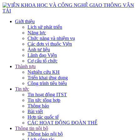
Giới thiệu
Lịch sử phát triển
Năng lực
Chức năng và nhiệm vụ
Các đơn vị thuộc Viện
Ảnh tư liệu
Lãnh đạo Viện
Cơ cấu tổ chức
Thành tựu
Nghiên cứu KH
Triển khai ứng dụng
Công trình tiêu biểu
Tin tức
Tin hoạt động ITST
Tin tức tổng hợp
Thông báo
Bài viết
Hợp tác quốc tế
CÁC HOẠT ĐỘNG ĐOÀN THỂ
Thông tin nội bộ
Thông báo nội bộ
Lịch công tác