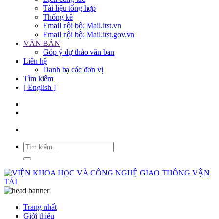
Tài liệu tổng hợp
Thống kê
Email nội bộ: Mail.itst.vn
Email nội bộ: Mail.itst.gov.vn
VĂN BẢN
Góp ý dự thảo văn bản
Liên hệ
Danh bạ các đơn vị
Tìm kiếm
[ English ]
Trang nhất
Giới thiệu