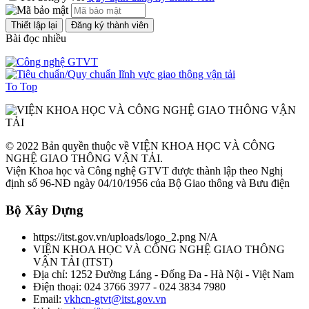
Bài đọc nhiều
To Top
© 2022 Bản quyền thuộc về VIỆN KHOA HỌC VÀ CÔNG
NGHỆ GIAO THÔNG VẬN TẢI.
Viện Khoa học và Công nghệ GTVT được thành lập theo Nghị
định số 96-NĐ ngày 04/10/1956 của Bộ Giao thông và Bưu điện
Bộ Xây Dựng
https://itst.gov.vn/uploads/logo_2.png
N/A
VIỆN KHOA HỌC VÀ CÔNG NGHỆ GIAO THÔNG
VẬN TẢI
(
ITST
)
Địa chỉ:
1252 Đường Láng - Đống Đa - Hà Nội - Việt Nam
Điện thoại:
024 3766 3977 - 024 3834 7980
Email:
vkhcn-gtvt@itst.gov.vn