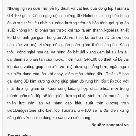
Những nghiên cứu mới về kỹ thuật và vật liệu của dòng lốp Turanza
GR-100 gồm: Công nghệ̣ cộng hưởng 3D Helmholtz cho phép tiếng
ồn được triệt tiêu nhờ sự cộng hưởng trên cả bốn rãnh gai giúp áp
suất không khí bị phân tán trước khi tạo ra âm thanh.Ngoài ra, thiết
kế khối rãnh gai giảm tiếng ồn AC với thiết kế́ bo tròn 3D tối ưu hóa
tiếp xúc với mặt đường cũng góp phần giảm thiểu tiếng ồn. Đồng
thời, công nghệ hoa gai và hông lốp bất đối xứng đem lại sự êm ái,
cải thiện sự phân tán của nước. Hơn nữa, GR-100 có thiết kế́ bề vai
lốp dạng vuông giúp tiếp xúc với mặt đường phẳng hơn, ngăn ngừa
sự biến dạng của lốp khi chạy, giảm mòn không đều. Thiết kế hoa
gai dạng 3D kim cương cũng giúp giảm độ rung khi lốp tiếp xúc với
mặt đường, giảm ồn. Cuối cùng làdạng hợp chất Silica mới trong
thành phần của lốp sẽ làm giảm lượng nhiệt sinh ra bởi ma sát, cải
thiện lực cản lăn và nâng cao hiệu suất trên đường trơn
ướt.Bridgestone cho biết lốp Turanza GR-100 sẽ là đại diện xứng
đáng đối với những dòng xe sang và siêu sang.
Nguồn: songmoi.vn
Tác giả:
admin