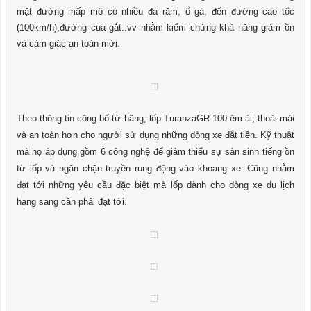
mặt đường mấp mô có nhiều đá răm, ổ gà, đến đường cao tốc
(100km/h),đường cua gắt..vv nhằm kiểm chứng khả năng giảm ồn
và cảm giác an toàn mới.
Theo thông tin công bố từ hãng, lốp TuranzaGR-100 êm ái, thoải mái
và an toàn hơn cho người sử dụng những dòng xe đắt tiền. Kỹ thuật
mà họ áp dụng gồm 6 công nghệ để giảm thiểu sự sản sinh tiếng ồn
từ lốp và ngăn chặn truyền rung động vào khoang xe. Cũng nhằm
đạt tới những yêu cầu đặc biệt mà lốp dành cho dòng xe du lịch
hạng sang cần phải đạt tới.