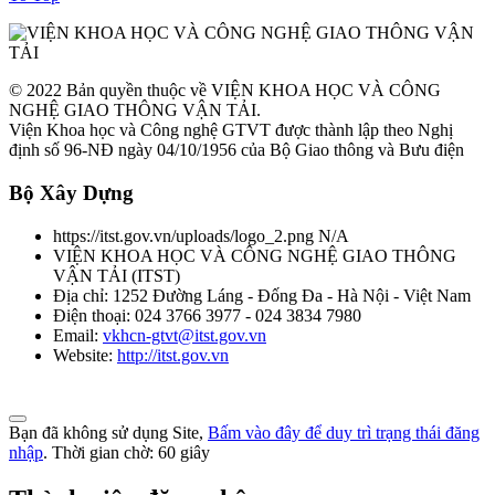
© 2022 Bản quyền thuộc về VIỆN KHOA HỌC VÀ CÔNG
NGHỆ GIAO THÔNG VẬN TẢI.
Viện Khoa học và Công nghệ GTVT được thành lập theo Nghị
định số 96-NĐ ngày 04/10/1956 của Bộ Giao thông và Bưu điện
Bộ Xây Dựng
https://itst.gov.vn/uploads/logo_2.png
N/A
VIỆN KHOA HỌC VÀ CÔNG NGHỆ GIAO THÔNG
VẬN TẢI
(
ITST
)
Địa chỉ:
1252 Đường Láng - Đống Đa - Hà Nội - Việt Nam
Điện thoại:
024 3766 3977 - 024 3834 7980
Email:
vkhcn-gtvt@itst.gov.vn
Website:
http://itst.gov.vn
Bạn đã không sử dụng Site,
Bấm vào đây để duy trì trạng thái đăng
nhập
. Thời gian chờ:
60
giây