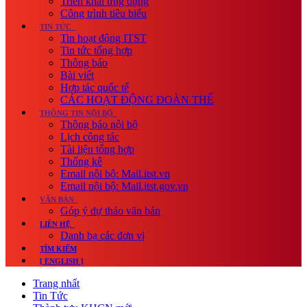
Triển khai ứng dụng
Công trình tiêu biểu
TIN TỨC
Tin hoạt động ITST
Tin tức tổng hợp
Thông báo
Bài viết
Hợp tác quốc tế
CÁC HOẠT ĐỘNG ĐOÀN THỂ
THÔNG TIN NỘI BỘ
Thông báo nội bộ
Lịch công tác
Tài liệu tổng hợp
Thống kê
Email nội bộ: Mail.itst.vn
Email nội bộ: Mail.itst.gov.vn
VĂN BẢN
Góp ý dự thảo văn bản
LIÊN HỆ
Danh bạ các đơn vị
TÌM KIẾM
[ ENGLISH ]
Trang nhất
Tin Tức