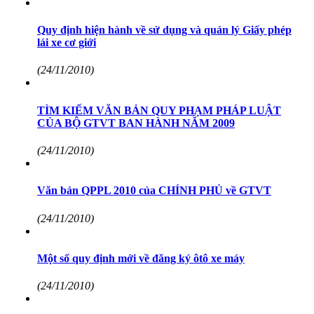
Quy định hiện hành về sử dụng và quản lý Giấy phép
lái xe cơ giới
(24/11/2010)
TÌM KIẾM VĂN BẢN QUY PHẠM PHÁP LUẬT
CỦA BỘ GTVT BAN HÀNH NĂM 2009
(24/11/2010)
Văn bản QPPL 2010 của CHÍNH PHỦ về GTVT
(24/11/2010)
Một số quy định mới về đăng ký ôtô xe máy
(24/11/2010)