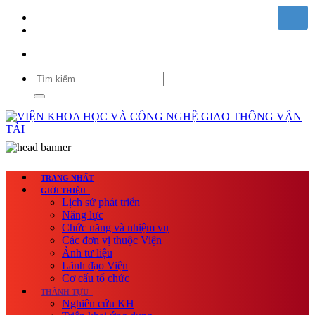
TRANG NHẤT
GIỚI THIỆU
Lịch sử phát triển
Năng lực
Chức năng và nhiệm vụ
Các đơn vị thuộc Viện
Ảnh tư liệu
Lãnh đạo Viện
Cơ cấu tổ chức
THÀNH TỰU
Nghiên cứu KH