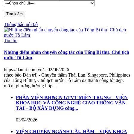
Thông báo nội bộ
Tin tức
Những điểm nhấn chuyến công tác của Tổng Bí thư, Chủ tịch
nước Tô Lâm
https://dantri.com.vn/
- 02/06/2026
(theo báo Dân trí) - Chuyến thăm Thái Lan, Singapore, Philippines
của Tổng Bí thư, Chủ tịch nước Tô Lâm đã thành công tốt đẹp,
mở ra phương hướng hợp...
PHÂN VIỆN KH&CN GTVT MIỀN TRUNG – VIỆN
KHOA HỌC VÀ CÔNG NGHỆ GIAO THÔNG VẬN
TẢI – BỘ XÂY DỰNG công...
03/04/2026
VIỆN CHUYÊN NGÀNH CẦU HẦM – VIỆN KHOA