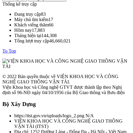
Thống kê truy cập
Đang truy cập
83
Máy chủ tìm kiếm
17
Khách viếng thăm
66
Hôm nay
17,883
Tháng hiện tại
144,308
Tổng lượt truy cập
46,660,021
To Top
© 2022 Bản quyền thuộc về VIỆN KHOA HỌC VÀ CÔNG
NGHỆ GIAO THÔNG VẬN TẢI.
Viện Khoa học và Công nghệ GTVT được thành lập theo Nghị
định số 96-NĐ ngày 04/10/1956 của Bộ Giao thông và Bưu điện
Bộ Xây Dựng
https://itst.gov.vn/uploads/logo_2.png
N/A
VIỆN KHOA HỌC VÀ CÔNG NGHỆ GIAO THÔNG
VẬN TẢI
(
ITST
)
Địa chỉ:
1252 Đường Láng - Đống Đa - Hà Nội - Việt Nam