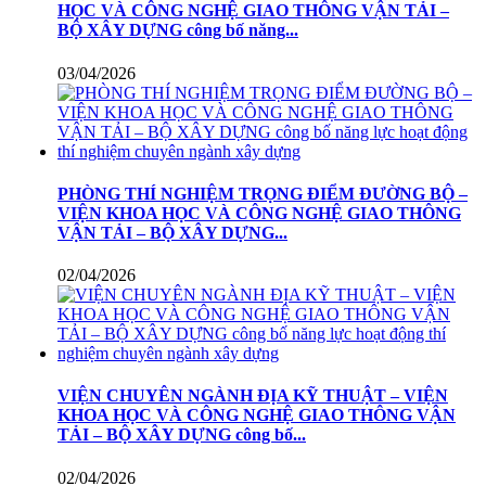
HỌC VÀ CÔNG NGHỆ GIAO THÔNG VẬN TẢI –
BỘ XÂY DỰNG công bố năng...
03/04/2026
PHÒNG THÍ NGHIỆM TRỌNG ĐIỂM ĐƯỜNG BỘ –
VIỆN KHOA HỌC VÀ CÔNG NGHỆ GIAO THÔNG
VẬN TẢI – BỘ XÂY DỰNG...
02/04/2026
VIỆN CHUYÊN NGÀNH ĐỊA KỸ THUẬT – VIỆN
KHOA HỌC VÀ CÔNG NGHỆ GIAO THÔNG VẬN
TẢI – BỘ XÂY DỰNG công bố...
02/04/2026