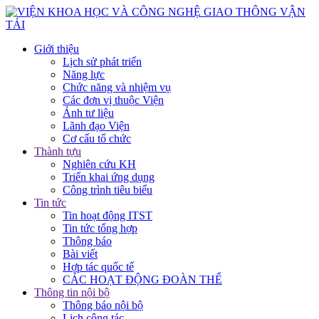
Giới thiệu
Lịch sử phát triển
Năng lực
Chức năng và nhiệm vụ
Các đơn vị thuộc Viện
Ảnh tư liệu
Lãnh đạo Viện
Cơ cấu tổ chức
Thành tựu
Nghiên cứu KH
Triển khai ứng dụng
Công trình tiêu biểu
Tin tức
Tin hoạt động ITST
Tin tức tổng hợp
Thông báo
Bài viết
Hợp tác quốc tế
CÁC HOẠT ĐỘNG ĐOÀN THỂ
Thông tin nội bộ
Thông báo nội bộ
Lịch công tác