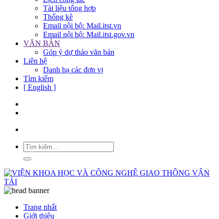
Tài liệu tổng hợp
Thống kê
Email nội bộ: Mail.itst.vn
Email nội bộ: Mail.itst.gov.vn
VĂN BẢN
Góp ý dự thảo văn bản
Liên hệ
Danh bạ các đơn vị
Tìm kiếm
[ English ]
Trang nhất
Giới thiệu