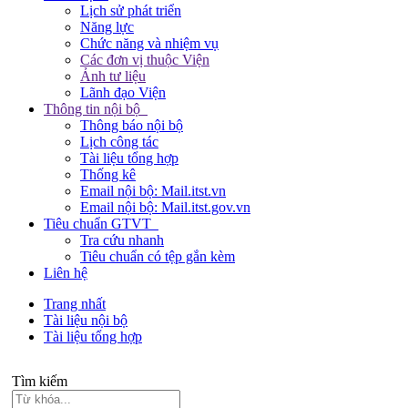
Lịch sử phát triển
Năng lực
Chức năng và nhiệm vụ
Các đơn vị thuộc Viện
Ảnh tư liệu
Lãnh đạo Viện
Thông tin nội bộ
Thông báo nội bộ
Lịch công tác
Tài liệu tổng hợp
Thống kê
Email nội bộ: Mail.itst.vn
Email nội bộ: Mail.itst.gov.vn
Tiêu chuẩn GTVT
Tra cứu nhanh
Tiêu chuẩn có tệp gắn kèm
Liên hệ
Trang nhất
Tài liệu nội bộ
Tài liệu tổng hợp
Tìm kiếm