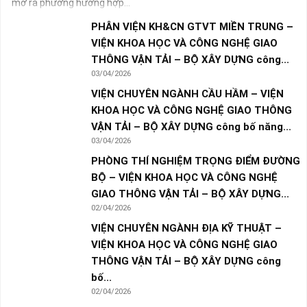
mở ra phương hướng hợp...
PHÂN VIỆN KH&CN GTVT MIỀN TRUNG –
VIỆN KHOA HỌC VÀ CÔNG NGHỆ GIAO
THÔNG VẬN TẢI – BỘ XÂY DỰNG công...
03/04/2026
VIỆN CHUYÊN NGÀNH CẦU HẦM – VIỆN
KHOA HỌC VÀ CÔNG NGHỆ GIAO THÔNG
VẬN TẢI – BỘ XÂY DỰNG công bố năng...
03/04/2026
PHÒNG THÍ NGHIỆM TRỌNG ĐIỂM ĐƯỜNG
BỘ – VIỆN KHOA HỌC VÀ CÔNG NGHỆ
GIAO THÔNG VẬN TẢI – BỘ XÂY DỰNG...
02/04/2026
VIỆN CHUYÊN NGÀNH ĐỊA KỸ THUẬT –
VIỆN KHOA HỌC VÀ CÔNG NGHỆ GIAO
THÔNG VẬN TẢI – BỘ XÂY DỰNG công
bố...
02/04/2026