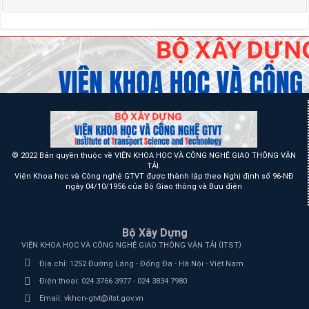
© 2022 Bản quyền thuộc về VIỆN KHOA HỌC VÀ CÔNG NGHỆ GIAO THÔNG VẬN
TẢI.
Viện Khoa học và Công nghệ GTVT được thành lập theo Nghị định số 96-NĐ
ngày 04/10/1956 của Bộ Giao thông và Bưu điện
Bộ Xây Dựng
(
)
VIỆN KHOA HỌC VÀ CÔNG NGHỆ GIAO THÔNG VẬN TẢI
ITST
Địa chỉ:
1252 Đường Láng - Đống Đa - Hà Nội - Việt Nam
Điện thoại:
024 3766 3977 - 024 3834 7980
Email:
vkhcn-gtvt@itst.gov.vn