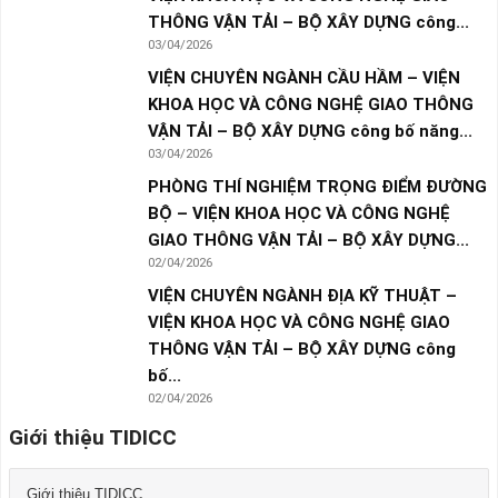
THÔNG VẬN TẢI – BỘ XÂY DỰNG công...
03/04/2026
VIỆN CHUYÊN NGÀNH CẦU HẦM – VIỆN
KHOA HỌC VÀ CÔNG NGHỆ GIAO THÔNG
VẬN TẢI – BỘ XÂY DỰNG công bố năng...
03/04/2026
PHÒNG THÍ NGHIỆM TRỌNG ĐIỂM ĐƯỜNG
BỘ – VIỆN KHOA HỌC VÀ CÔNG NGHỆ
GIAO THÔNG VẬN TẢI – BỘ XÂY DỰNG...
02/04/2026
VIỆN CHUYÊN NGÀNH ĐỊA KỸ THUẬT –
VIỆN KHOA HỌC VÀ CÔNG NGHỆ GIAO
THÔNG VẬN TẢI – BỘ XÂY DỰNG công
bố...
02/04/2026
Giới thiệu TIDICC
Giới thiệu TIDICC