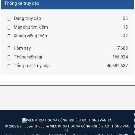
Thống kê truy cập
Đang truy cập
55
Máy chủ tìm kiếm
13
Khách viếng thăm
42
Hôm nay
17,603
Tháng hiện tại
166,924
Tổng lượt truy cập
46,682,637
© 2022 Bản quyền thuộc về VIỆN KHOA HỌC VÀ CÔNG NGHỆ GIAO THÔNG VẬN
TẢI.