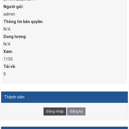
Người gửi:
admin
Thông tin bản quyền:
N/A
Dung lượng:
N/A
Xem:
1150
Tải về:
0
Thành viên
Đăng nhập
Đăng ký