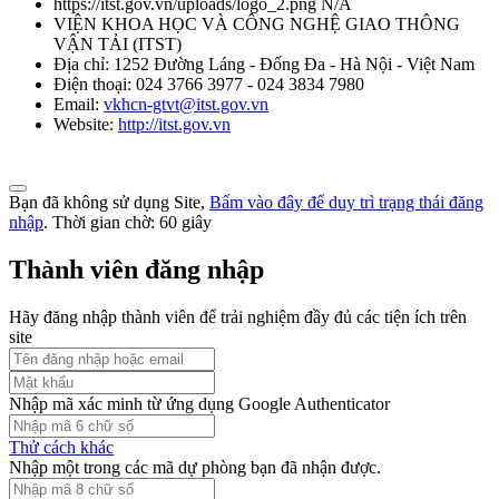
https://itst.gov.vn/uploads/logo_2.png
N/A
VIỆN KHOA HỌC VÀ CÔNG NGHỆ GIAO THÔNG
VẬN TẢI
(
ITST
)
Địa chỉ:
1252 Đường Láng - Đống Đa - Hà Nội - Việt Nam
Điện thoại:
024 3766 3977 - 024 3834 7980
Email:
vkhcn-gtvt@itst.gov.vn
Website:
http://itst.gov.vn
Bạn đã không sử dụng Site,
Bấm vào đây để duy trì trạng thái đăng
nhập
. Thời gian chờ:
60
giây
Thành viên đăng nhập
Hãy đăng nhập thành viên để trải nghiệm đầy đủ các tiện ích trên
site
Nhập mã xác minh từ ứng dụng Google Authenticator
Thử cách khác
Nhập một trong các mã dự phòng bạn đã nhận được.