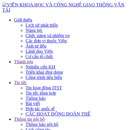
Giới thiệu
Lịch sử phát triển
Năng lực
Chức năng và nhiệm vụ
Các đơn vị thuộc Viện
Ảnh tư liệu
Lãnh đạo Viện
Cơ cấu tổ chức
Thành tựu
Nghiên cứu KH
Triển khai ứng dụng
Công trình tiêu biểu
Tin tức
Tin hoạt động ITST
Tin tức tổng hợp
Thông báo
Bài viết
Hợp tác quốc tế
CÁC HOẠT ĐỘNG ĐOÀN THỂ
Thông tin nội bộ
Thông báo nội bộ
Lịch công tác