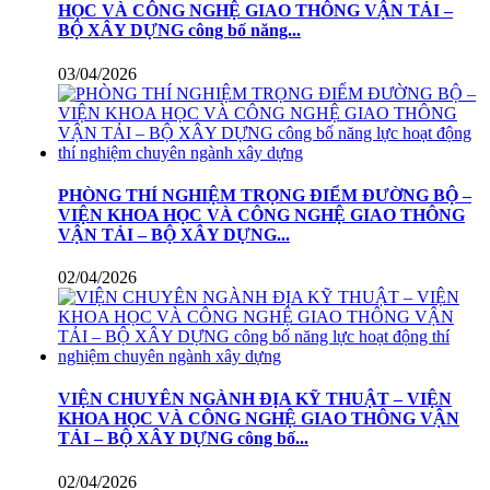
HỌC VÀ CÔNG NGHỆ GIAO THÔNG VẬN TẢI –
BỘ XÂY DỰNG công bố năng...
03/04/2026
PHÒNG THÍ NGHIỆM TRỌNG ĐIỂM ĐƯỜNG BỘ –
VIỆN KHOA HỌC VÀ CÔNG NGHỆ GIAO THÔNG
VẬN TẢI – BỘ XÂY DỰNG...
02/04/2026
VIỆN CHUYÊN NGÀNH ĐỊA KỸ THUẬT – VIỆN
KHOA HỌC VÀ CÔNG NGHỆ GIAO THÔNG VẬN
TẢI – BỘ XÂY DỰNG công bố...
02/04/2026