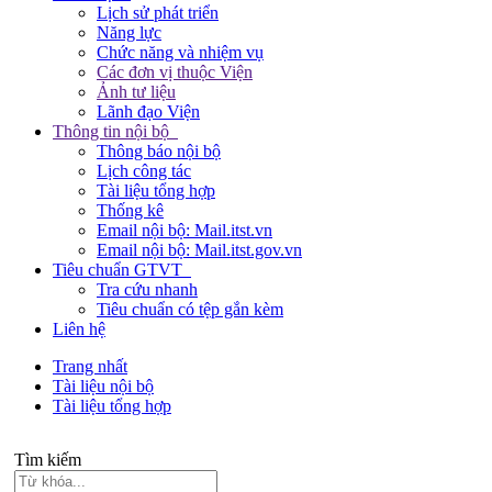
Lịch sử phát triển
Năng lực
Chức năng và nhiệm vụ
Các đơn vị thuộc Viện
Ảnh tư liệu
Lãnh đạo Viện
Thông tin nội bộ
Thông báo nội bộ
Lịch công tác
Tài liệu tổng hợp
Thống kê
Email nội bộ: Mail.itst.vn
Email nội bộ: Mail.itst.gov.vn
Tiêu chuẩn GTVT
Tra cứu nhanh
Tiêu chuẩn có tệp gắn kèm
Liên hệ
Trang nhất
Tài liệu nội bộ
Tài liệu tổng hợp
Tìm kiếm