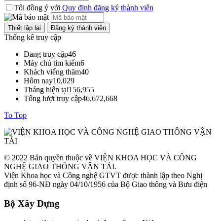
Tôi đồng ý với
Quy định đăng ký thành viên
Thống kê truy cập
Đang truy cập
46
Máy chủ tìm kiếm
6
Khách viếng thăm
40
Hôm nay
10,029
Tháng hiện tại
156,955
Tổng lượt truy cập
46,672,668
To Top
© 2022 Bản quyền thuộc về VIỆN KHOA HỌC VÀ CÔNG
NGHỆ GIAO THÔNG VẬN TẢI.
Viện Khoa học và Công nghệ GTVT được thành lập theo Nghị
định số 96-NĐ ngày 04/10/1956 của Bộ Giao thông và Bưu điện
Bộ Xây Dựng