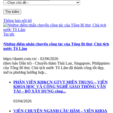
Thông báo nội bộ
Tin tức
Những điểm nhấn chuyến công tác của Tổng Bí thư, Chủ tịch
nước Tô Lâm
https://dantri.com.vn/
- 02/06/2026
(theo báo Dân trí) - Chuyến thăm Thái Lan, Singapore, Philippines
của Tổng Bí thư, Chủ tịch nước Tô Lâm đã thành công tốt đẹp,
mở ra phương hướng hợp...
PHÂN VIỆN KH&CN GTVT MIỀN TRUNG – VIỆN
KHOA HỌC VÀ CÔNG NGHỆ GIAO THÔNG VẬN
TẢI – BỘ XÂY DỰNG công...
03/04/2026
VIỆN CHUYÊN NGÀNH CẦU HẦM – VIỆN KHOA