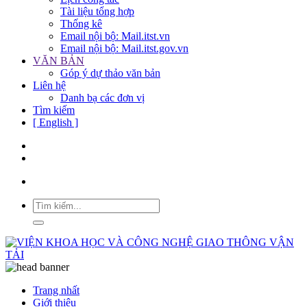
Tài liệu tổng hợp
Thống kê
Email nội bộ: Mail.itst.vn
Email nội bộ: Mail.itst.gov.vn
VĂN BẢN
Góp ý dự thảo văn bản
Liên hệ
Danh bạ các đơn vị
Tìm kiếm
[ English ]
Trang nhất
Giới thiệu