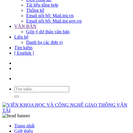
Tài liệu tổng hợp
Thống kê
Email nội bộ: Mail.itst.vn
Email nội bộ: Mail.itst.gov.vn
VĂN BẢN
Góp ý dự thảo văn bản
Liên hệ
Danh bạ các đơn vị
Tìm kiếm
[ English ]
Trang nhất
Giới thiệu