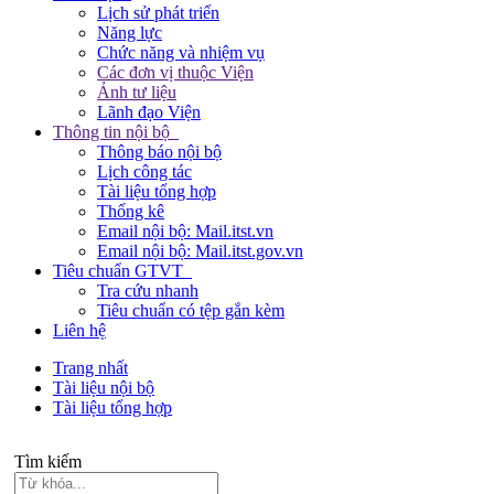
Lịch sử phát triển
Năng lực
Chức năng và nhiệm vụ
Các đơn vị thuộc Viện
Ảnh tư liệu
Lãnh đạo Viện
Thông tin nội bộ
Thông báo nội bộ
Lịch công tác
Tài liệu tổng hợp
Thống kê
Email nội bộ: Mail.itst.vn
Email nội bộ: Mail.itst.gov.vn
Tiêu chuẩn GTVT
Tra cứu nhanh
Tiêu chuẩn có tệp gắn kèm
Liên hệ
Trang nhất
Tài liệu nội bộ
Tài liệu tổng hợp
Tìm kiếm