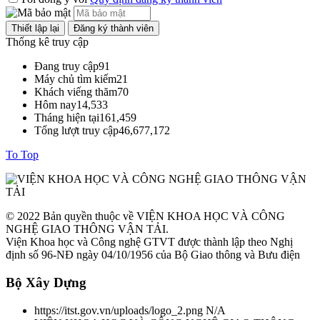
Thống kê truy cập
Đang truy cập
91
Máy chủ tìm kiếm
21
Khách viếng thăm
70
Hôm nay
14,533
Tháng hiện tại
161,459
Tổng lượt truy cập
46,677,172
To Top
© 2022 Bản quyền thuộc về VIỆN KHOA HỌC VÀ CÔNG
NGHỆ GIAO THÔNG VẬN TẢI.
Viện Khoa học và Công nghệ GTVT được thành lập theo Nghị
định số 96-NĐ ngày 04/10/1956 của Bộ Giao thông và Bưu điện
Bộ Xây Dựng
https://itst.gov.vn/uploads/logo_2.png
N/A