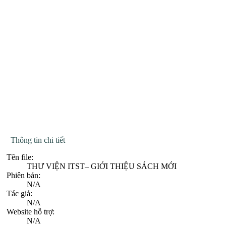
Thông tin chi tiết
Tên file:
THƯ VIỆN ITST– GIỚI THIỆU SÁCH MỚI
Phiên bản:
N/A
Tác giả:
N/A
Website hỗ trợ:
N/A