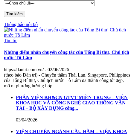
Thông báo nội bộ
Tin tức
Những điểm nhấn chuyến công tác của Tổng Bí thư, Chủ tịch
nước Tô Lâm
https://dantri.com.vn/
- 02/06/2026
(theo báo Dân trí) - Chuyến thăm Thái Lan, Singapore, Philippines
của Tổng Bí thư, Chủ tịch nước Tô Lâm đã thành công tốt đẹp,
mở ra phương hướng hợp...
PHÂN VIỆN KH&CN GTVT MIỀN TRUNG – VIỆN
KHOA HỌC VÀ CÔNG NGHỆ GIAO THÔNG VẬN
TẢI – BỘ XÂY DỰNG công...
03/04/2026
VIỆN CHUYÊN NGÀNH CẦU HẦM – VIỆN KHOA