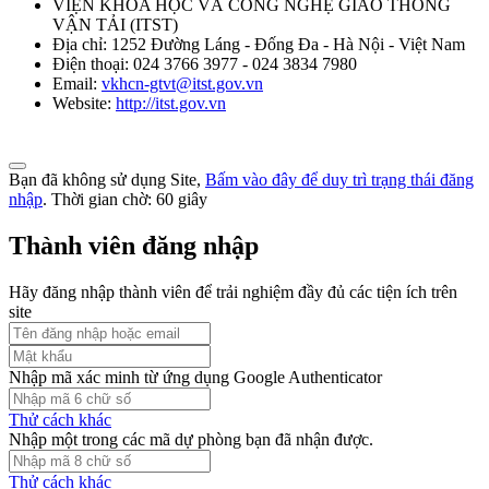
VIỆN KHOA HỌC VÀ CÔNG NGHỆ GIAO THÔNG
VẬN TẢI
(
ITST
)
Địa chỉ:
1252 Đường Láng - Đống Đa - Hà Nội - Việt Nam
Điện thoại:
024 3766 3977 - 024 3834 7980
Email:
vkhcn-gtvt@itst.gov.vn
Website:
http://itst.gov.vn
Bạn đã không sử dụng Site,
Bấm vào đây để duy trì trạng thái đăng
nhập
. Thời gian chờ:
60
giây
Thành viên đăng nhập
Hãy đăng nhập thành viên để trải nghiệm đầy đủ các tiện ích trên
site
Nhập mã xác minh từ ứng dụng Google Authenticator
Thử cách khác
Nhập một trong các mã dự phòng bạn đã nhận được.
Thử cách khác