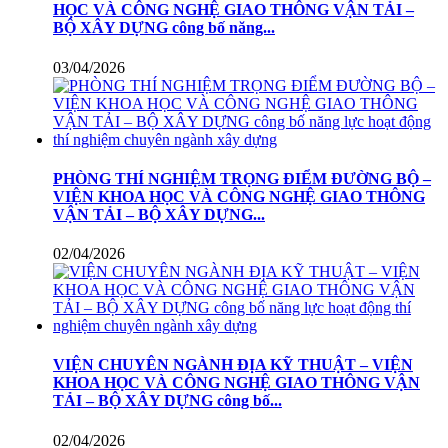
HỌC VÀ CÔNG NGHỆ GIAO THÔNG VẬN TẢI –
BỘ XÂY DỰNG công bố năng...
03/04/2026
PHÒNG THÍ NGHIỆM TRỌNG ĐIỂM ĐƯỜNG BỘ –
VIỆN KHOA HỌC VÀ CÔNG NGHỆ GIAO THÔNG
VẬN TẢI – BỘ XÂY DỰNG...
02/04/2026
VIỆN CHUYÊN NGÀNH ĐỊA KỸ THUẬT – VIỆN
KHOA HỌC VÀ CÔNG NGHỆ GIAO THÔNG VẬN
TẢI – BỘ XÂY DỰNG công bố...
02/04/2026