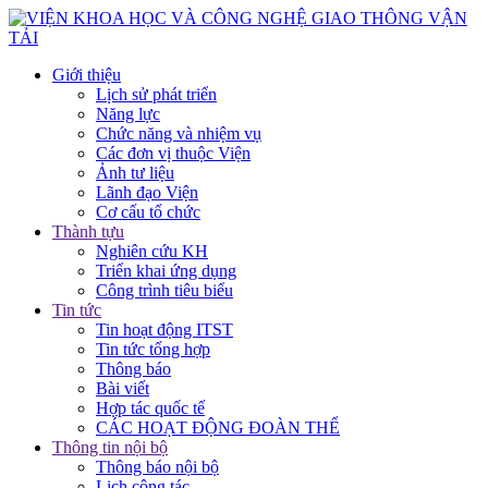
Giới thiệu
Lịch sử phát triển
Năng lực
Chức năng và nhiệm vụ
Các đơn vị thuộc Viện
Ảnh tư liệu
Lãnh đạo Viện
Cơ cấu tổ chức
Thành tựu
Nghiên cứu KH
Triển khai ứng dụng
Công trình tiêu biểu
Tin tức
Tin hoạt động ITST
Tin tức tổng hợp
Thông báo
Bài viết
Hợp tác quốc tế
CÁC HOẠT ĐỘNG ĐOÀN THỂ
Thông tin nội bộ
Thông báo nội bộ
Lịch công tác