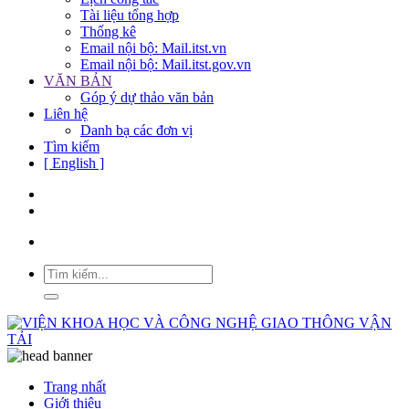
Tài liệu tổng hợp
Thống kê
Email nội bộ: Mail.itst.vn
Email nội bộ: Mail.itst.gov.vn
VĂN BẢN
Góp ý dự thảo văn bản
Liên hệ
Danh bạ các đơn vị
Tìm kiếm
[ English ]
Trang nhất
Giới thiệu