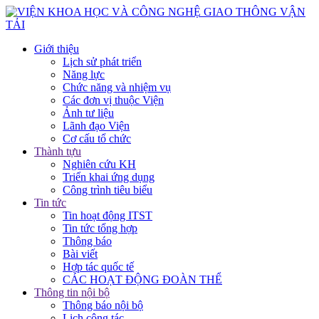
Giới thiệu
Lịch sử phát triển
Năng lực
Chức năng và nhiệm vụ
Các đơn vị thuộc Viện
Ảnh tư liệu
Lãnh đạo Viện
Cơ cấu tổ chức
Thành tựu
Nghiên cứu KH
Triển khai ứng dụng
Công trình tiêu biểu
Tin tức
Tin hoạt động ITST
Tin tức tổng hợp
Thông báo
Bài viết
Hợp tác quốc tế
CÁC HOẠT ĐỘNG ĐOÀN THỂ
Thông tin nội bộ
Thông báo nội bộ
Lịch công tác