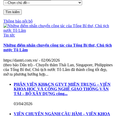
Thông báo nội bộ
Tin tức
Những điểm nhấn chuyến công tác của Tổng Bí thư, Chủ tịch
nước Tô Lâm
https://dantri.com.vn/
- 02/06/2026
(theo báo Dân trí) - Chuyến thăm Thái Lan, Singapore, Philippines
của Tổng Bí thư, Chủ tịch nước Tô Lâm đã thành công tốt đẹp,
mở ra phương hướng hợp...
PHÂN VIỆN KH&CN GTVT MIỀN TRUNG – VIỆN
KHOA HỌC VÀ CÔNG NGHỆ GIAO THÔNG VẬN
TẢI – BỘ XÂY DỰNG công...
03/04/2026
VIỆN CHUYÊN NGÀNH CẦU HẦM – VIỆN KHOA