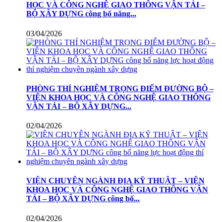
HỌC VÀ CÔNG NGHỆ GIAO THÔNG VẬN TẢI –
BỘ XÂY DỰNG công bố năng...
03/04/2026
PHÒNG THÍ NGHIỆM TRỌNG ĐIỂM ĐƯỜNG BỘ –
VIỆN KHOA HỌC VÀ CÔNG NGHỆ GIAO THÔNG
VẬN TẢI – BỘ XÂY DỰNG...
02/04/2026
VIỆN CHUYÊN NGÀNH ĐỊA KỸ THUẬT – VIỆN
KHOA HỌC VÀ CÔNG NGHỆ GIAO THÔNG VẬN
TẢI – BỘ XÂY DỰNG công bố...
02/04/2026