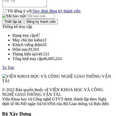
Tôi đồng ý với
Quy định đăng ký thành viên
Thống kê truy cập
Đang truy cập
47
Máy chủ tìm kiếm
12
Khách viếng thăm
35
Hôm nay
20,501
Tháng hiện tại
149,511
Tổng lượt truy cập
46,665,224
To Top
© 2022 Bản quyền thuộc về VIỆN KHOA HỌC VÀ CÔNG
NGHỆ GIAO THÔNG VẬN TẢI.
Viện Khoa học và Công nghệ GTVT được thành lập theo Nghị
định số 96-NĐ ngày 04/10/1956 của Bộ Giao thông và Bưu điện
Bộ Xây Dựng