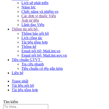
Lịch sử phát triển
Năng lực
Chức năng và nhiệm vụ
Các đơn vị thuộc Viện
Ảnh tư liệu
Lãnh đạo Viện
Thông tin nội bộ
Thông báo nội bộ
Lịch công tác
Tài liệu tổng hợp
Thống kê
Email nội bộ: Mail.itst.vn
Email nội bộ: Mail.itst.gov.vn
Tiêu chuẩn GTVT
Tra cứu nhanh
Tiêu chuẩn có tệp gắn kèm
Liên hệ
Trang nhất
Tài liệu nội bộ
Tài liệu tổng hợp
Tìm kiếm