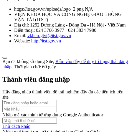
https://itst.gov.vn/uploads/logo_2.png
N/A
VIỆN KHOA HỌC VÀ CÔNG NGHỆ GIAO THÔNG
VẬN TẢI
(
ITST
)
Địa chỉ:
1252 Đường Láng - Đống Đa - Hà Nội - Việt Nam
Điện thoại:
024 3766 3977 - 024 3834 7980
Email:
vkhcn-gtvt@itst.gov.vn
Website:
http://itst.gov.vn
Bạn đã không sử dụng Site,
Bấm vào đây để duy trì trạng thái đăng
nhập
. Thời gian chờ:
60
giây
Thành viên đăng nhập
Hãy đăng nhập thành viên để trải nghiệm đầy đủ các tiện ích trên
site
Nhập mã xác minh từ ứng dụng Google Authenticator
Thử cách khác
Nhập một trong các mã dự phòng bạn đã nhận được.