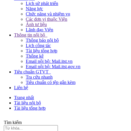
Lịch sử phát triển
Năng lực
Chức năng và nhiệm vụ
Các đơn vị thuộc Viện
Ảnh tư liệu
Lãnh đạo Viện
Thông tin nội bộ
Thông báo nội bộ
Lịch công tác
Tài liệu tổng hợp
Thống kê
Email nội bộ: Mail.itst.vn
Email nội bộ: Mail.itst.gov.vn
Tiêu chuẩn GTVT
Tra cứu nhanh
Tiêu chuẩn có tệp gắn kèm
Liên hệ
Trang nhất
Tài liệu nội bộ
Tài liệu tổng hợp
Tìm kiếm