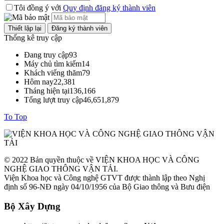
Tôi đồng ý với
Quy định đăng ký thành viên
Thống kê truy cập
Đang truy cập
93
Máy chủ tìm kiếm
14
Khách viếng thăm
79
Hôm nay
22,381
Tháng hiện tại
136,166
Tổng lượt truy cập
46,651,879
To Top
© 2022 Bản quyền thuộc về VIỆN KHOA HỌC VÀ CÔNG
NGHỆ GIAO THÔNG VẬN TẢI.
Viện Khoa học và Công nghệ GTVT được thành lập theo Nghị
định số 96-NĐ ngày 04/10/1956 của Bộ Giao thông và Bưu điện
Bộ Xây Dựng