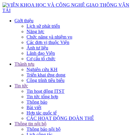
Giới thiệu
Lịch sử phát triển
Năng lực
Chức năng và nhiệm vụ
Các đơn vị thuộc Viện
Ảnh tư liệu
Lãnh đạo Viện
Cơ cấu tổ chức
Thành tựu
Nghiên cứu KH
Triển khai ứng dụng
Công trình tiêu biểu
Tin tức
Tin hoạt động ITST
Tin tức tổng hợp
Thông báo
Bài viết
Hợp tác quốc tế
CÁC HOẠT ĐỘNG ĐOÀN THỂ
Thông tin nội bộ
Thông báo nội bộ
Lịch công tác