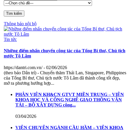
Thông báo nội bộ
Tin tức
Những điểm nhấn chuyến công tác của Tổng Bí thư, Chủ tịch
nước Tô Lâm
https://dantri.com.vn/
- 02/06/2026
(theo báo Dân trí) - Chuyến thăm Thái Lan, Singapore, Philippines
của Tổng Bí thư, Chủ tịch nước Tô Lâm đã thành công tốt đẹp,
mở ra phương hướng hợp...
PHÂN VIỆN KH&CN GTVT MIỀN TRUNG – VIỆN
KHOA HỌC VÀ CÔNG NGHỆ GIAO THÔNG VẬN
TẢI – BỘ XÂY DỰNG công...
03/04/2026
VIỆN CHUYÊN NGÀNH CẦU HẦM – VIỆN KHOA