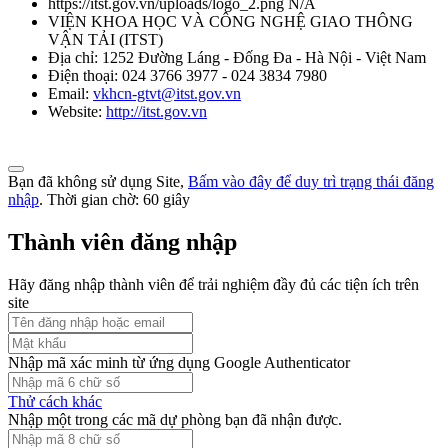
https://itst.gov.vn/uploads/logo_2.png
N/A
VIỆN KHOA HỌC VÀ CÔNG NGHỆ GIAO THÔNG
VẬN TẢI
(
ITST
)
Địa chỉ:
1252 Đường Láng - Đống Đa - Hà Nội - Việt Nam
Điện thoại:
024 3766 3977 - 024 3834 7980
Email:
vkhcn-gtvt@itst.gov.vn
Website:
http://itst.gov.vn
Bạn đã không sử dụng Site,
Bấm vào đây để duy trì trạng thái đăng
nhập
. Thời gian chờ:
60
giây
Thành viên đăng nhập
Hãy đăng nhập thành viên để trải nghiệm đầy đủ các tiện ích trên
site
Nhập mã xác minh từ ứng dụng Google Authenticator
Thử cách khác
Nhập một trong các mã dự phòng bạn đã nhận được.