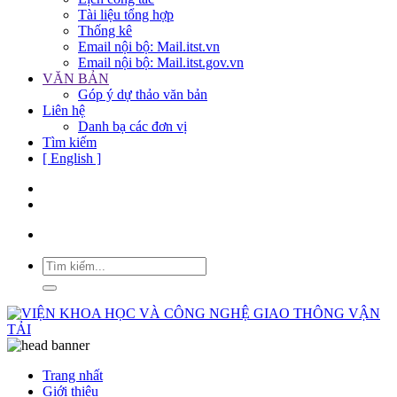
Tài liệu tổng hợp
Thống kê
Email nội bộ: Mail.itst.vn
Email nội bộ: Mail.itst.gov.vn
VĂN BẢN
Góp ý dự thảo văn bản
Liên hệ
Danh bạ các đơn vị
Tìm kiếm
[ English ]
Trang nhất
Giới thiệu