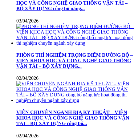
HỌC VÀ CÔNG NGHỆ GIAO THÔNG VẬN TẢI –
BỘ XÂY DỰNG công bố năng...
03/04/2026
PHÒNG THÍ NGHIỆM TRỌNG ĐIỂM ĐƯỜNG BỘ –
VIỆN KHOA HỌC VÀ CÔNG NGHỆ GIAO THÔNG
VẬN TẢI – BỘ XÂY DỰNG...
02/04/2026
VIỆN CHUYÊN NGÀNH ĐỊA KỸ THUẬT – VIỆN
KHOA HỌC VÀ CÔNG NGHỆ GIAO THÔNG VẬN
TẢI – BỘ XÂY DỰNG công bố...
02/04/2026