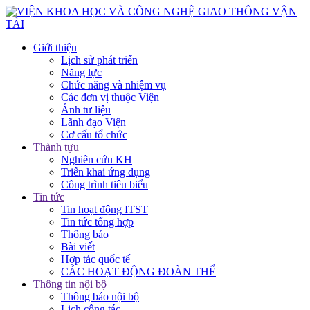
Giới thiệu
Lịch sử phát triển
Năng lực
Chức năng và nhiệm vụ
Các đơn vị thuộc Viện
Ảnh tư liệu
Lãnh đạo Viện
Cơ cấu tổ chức
Thành tựu
Nghiên cứu KH
Triển khai ứng dụng
Công trình tiêu biểu
Tin tức
Tin hoạt động ITST
Tin tức tổng hợp
Thông báo
Bài viết
Hợp tác quốc tế
CÁC HOẠT ĐỘNG ĐOÀN THỂ
Thông tin nội bộ
Thông báo nội bộ
Lịch công tác