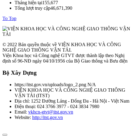
Tháng hiện tại
155,677
Tổng lượt truy cập
46,671,390
To Top
© 2022 Bản quyền thuộc về VIỆN KHOA HỌC VÀ CÔNG
NGHỆ GIAO THÔNG VẬN TẢI.
Viện Khoa học và Công nghệ GTVT được thành lập theo Nghị
định số 96-NĐ ngày 04/10/1956 của Bộ Giao thông và Bưu điện
Bộ Xây Dựng
https://itst.gov.vn/uploads/logo_2.png
N/A
VIỆN KHOA HỌC VÀ CÔNG NGHỆ GIAO THÔNG
VẬN TẢI
(
ITST
)
Địa chỉ:
1252 Đường Láng - Đống Đa - Hà Nội - Việt Nam
Điện thoại:
024 3766 3977 - 024 3834 7980
Email:
vkhcn-gtvt@itst.gov.vn
Website:
http://itst.gov.vn