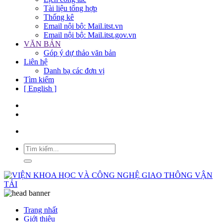
Tài liệu tổng hợp
Thống kê
Email nội bộ: Mail.itst.vn
Email nội bộ: Mail.itst.gov.vn
VĂN BẢN
Góp ý dự thảo văn bản
Liên hệ
Danh bạ các đơn vị
Tìm kiếm
[ English ]
Trang nhất
Giới thiệu