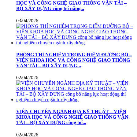
HỌC VÀ CÔNG NGHỆ GIAO THÔNG VẬN TẢI –
BỘ XÂY DỰNG công bố năng...
03/04/2026
PHÒNG THÍ NGHIỆM TRỌNG ĐIỂM ĐƯỜNG BỘ –
VIỆN KHOA HỌC VÀ CÔNG NGHỆ GIAO THÔNG
VẬN TẢI – BỘ XÂY DỰNG...
02/04/2026
VIỆN CHUYÊN NGÀNH ĐỊA KỸ THUẬT – VIỆN
KHOA HỌC VÀ CÔNG NGHỆ GIAO THÔNG VẬN
TẢI – BỘ XÂY DỰNG công bố...
02/04/2026