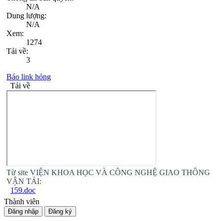
N/A
Dung lượng:
N/A
Xem:
1274
Tải về:
3
Báo link hỏng
Tải về
Từ site VIỆN KHOA HỌC VÀ CÔNG NGHỆ GIAO THÔNG
VẬN TẢI:
159.doc
Thành viên
Đăng nhập
Đăng ký