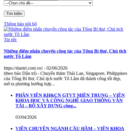
Thông báo nội bộ
Tin tức
Những điểm nhấn chuyến công tác của Tổng Bí thư, Chủ tịch
nước Tô Lâm
https://dantri.com.vn/
- 02/06/2026
(theo báo Dân trí) - Chuyến thăm Thái Lan, Singapore, Philippines
của Tổng Bí thư, Chủ tịch nước Tô Lâm đã thành công tốt đẹp,
mở ra phương hướng hợp...
PHÂN VIỆN KH&CN GTVT MIỀN TRUNG – VIỆN
KHOA HỌC VÀ CÔNG NGHỆ GIAO THÔNG VẬN
TẢI – BỘ XÂY DỰNG công...
03/04/2026
VIỆN CHUYÊN NGÀNH CẦU HẦM – VIỆN KHOA