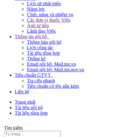
Lịch sử phát triển
Năng lực
Chức năng và nhiệm vụ
Các đơn vị thuộc Viện
Ảnh tư liệu
Lãnh đạo Viện
Thông tin nội bộ
Thông báo nội bộ
Lịch công tác
Tài liệu tổng hợp
Thống kê
Email nội bộ: Mail.itst.vn
Email nội bộ: Mail.itst.gov.vn
Tiêu chuẩn GTVT
Tra cứu nhanh
Tiêu chuẩn có tệp gắn kèm
Liên hệ
Trang nhất
Tài liệu nội bộ
Tài liệu tổng hợp
Tìm kiếm