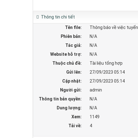
Thông tin chi tiết
Tên file:
Thông báo về việc tuyển
Phiên bản:
N/A
Tác giả:
N/A
Website hỗ trợ:
N/A
Thuộc chủ đề:
Tài liệu tổng hợp
Gửi lên:
27/09/2023 05:14
Cập nhật:
27/09/2023 05:14
Người gửi:
admin
Thông tin bản quyền:
N/A
Dung lượng:
N/A
Xem:
1149
Tải về:
4