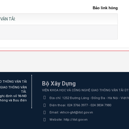
Báo link hỏng
VẬN TẢI:
Bộ Xây Dựng
Ệ GIAO THÔNG VẬN
(
VIỆN KHOA HỌC VÀ CÔNG NGHỆ GIAO THÔNG VẬN TẢI
I
TẢI.
ghị định số 96-NĐ
Địa chỉ:
1252 Đường Láng - Đống Đa - Hà Nội - Việt
thông và Bưu điện
Điện thoại:
024 3766 3977 - 024 3834 7980
Email:
vkhcn-gtvt@itst.gov.vn
Website:
http://itst.gov.vn