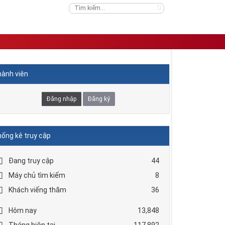
ành viên
Đăng nhập
Đăng ký
ống kê truy cập
Đang truy cập
44
Máy chủ tìm kiếm
8
Khách viếng thăm
36
Hôm nay
13,848
Tháng hiện tại
117,892