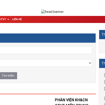
 GTVT
LIÊN HỆ
Th
Th
PHÂN VIỆN KH&CN