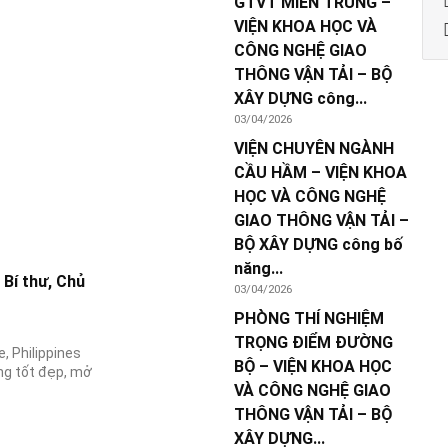
GTVT MIỀN TRUNG –
VIỆN KHOA HỌC VÀ
CÔNG NGHỆ GIAO
THÔNG VẬN TẢI – BỘ
XÂY DỰNG công...
03/04/2026
VIỆN CHUYÊN NGÀNH
CẦU HẦM – VIỆN KHOA
HỌC VÀ CÔNG NGHỆ
GIAO THÔNG VẬN TẢI –
BỘ XÂY DỰNG công bố
năng...
Bí thư, Chủ
03/04/2026
PHÒNG THÍ NGHIỆM
TRỌNG ĐIỂM ĐƯỜNG
, Philippines
BỘ – VIỆN KHOA HỌC
ng tốt đẹp, mở
VÀ CÔNG NGHỆ GIAO
THÔNG VẬN TẢI – BỘ
XÂY DỰNG...