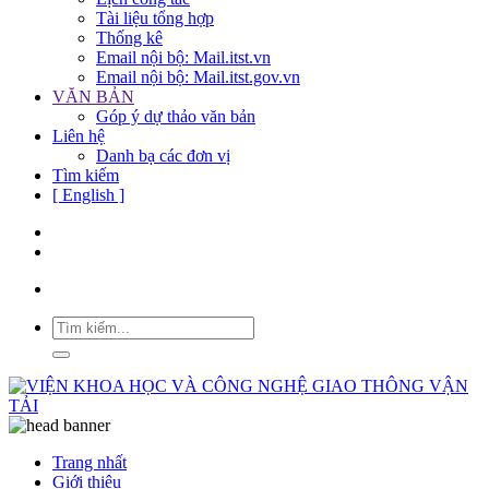
Tài liệu tổng hợp
Thống kê
Email nội bộ: Mail.itst.vn
Email nội bộ: Mail.itst.gov.vn
VĂN BẢN
Góp ý dự thảo văn bản
Liên hệ
Danh bạ các đơn vị
Tìm kiếm
[ English ]
Trang nhất
Giới thiệu