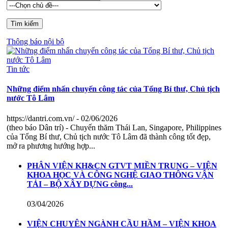
Thông báo nội bộ
Tin tức
Những điểm nhấn chuyến công tác của Tổng Bí thư, Chủ tịch
nước Tô Lâm
https://dantri.com.vn/
- 02/06/2026
(theo báo Dân trí) - Chuyến thăm Thái Lan, Singapore, Philippines
của Tổng Bí thư, Chủ tịch nước Tô Lâm đã thành công tốt đẹp,
mở ra phương hướng hợp...
PHÂN VIỆN KH&CN GTVT MIỀN TRUNG – VIỆN
KHOA HỌC VÀ CÔNG NGHỆ GIAO THÔNG VẬN
TẢI – BỘ XÂY DỰNG công...
03/04/2026
VIỆN CHUYÊN NGÀNH CẦU HẦM – VIỆN KHOA