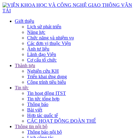
Giới thiệu
Lịch sử phát triển
Năng lực
Chức năng và nhiệm vụ
Các đơn vị thuộc Viện
Ảnh tư liệu
Lãnh đạo Viện
Cơ cấu tổ chức
Thành tựu
Nghiên cứu KH
Triển khai ứng dụng
Công trình tiêu biểu
Tin tức
Tin hoạt động ITST
Tin tức tổng hợp
Thông báo
Bài viết
Hợp tác quốc tế
CÁC HOẠT ĐỘNG ĐOÀN THỂ
Thông tin nội bộ
Thông báo nội bộ
Lịch công tác