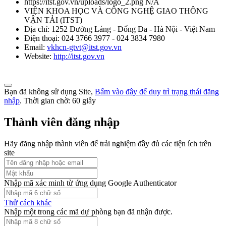
https://itst.gov.vn/uploads/logo_2.png
N/A
VIỆN KHOA HỌC VÀ CÔNG NGHỆ GIAO THÔNG
VẬN TẢI
(
ITST
)
Địa chỉ:
1252 Đường Láng - Đống Đa - Hà Nội - Việt Nam
Điện thoại:
024 3766 3977 - 024 3834 7980
Email:
vkhcn-gtvt@itst.gov.vn
Website:
http://itst.gov.vn
Bạn đã không sử dụng Site,
Bấm vào đây để duy trì trạng thái đăng
nhập
. Thời gian chờ:
60
giây
Thành viên đăng nhập
Hãy đăng nhập thành viên để trải nghiệm đầy đủ các tiện ích trên
site
Nhập mã xác minh từ ứng dụng Google Authenticator
Thử cách khác
Nhập một trong các mã dự phòng bạn đã nhận được.