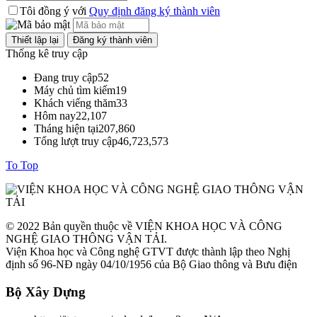
Tôi đồng ý với
Quy định đăng ký thành viên
Thống kê truy cập
Đang truy cập
52
Máy chủ tìm kiếm
19
Khách viếng thăm
33
Hôm nay
22,107
Tháng hiện tại
207,860
Tổng lượt truy cập
46,723,573
To Top
© 2022 Bản quyền thuộc về VIỆN KHOA HỌC VÀ CÔNG
NGHỆ GIAO THÔNG VẬN TẢI.
Viện Khoa học và Công nghệ GTVT được thành lập theo Nghị
định số 96-NĐ ngày 04/10/1956 của Bộ Giao thông và Bưu điện
Bộ Xây Dựng