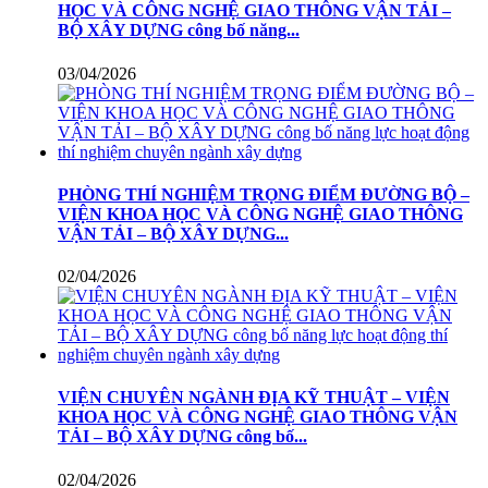
HỌC VÀ CÔNG NGHỆ GIAO THÔNG VẬN TẢI –
BỘ XÂY DỰNG công bố năng...
03/04/2026
PHÒNG THÍ NGHIỆM TRỌNG ĐIỂM ĐƯỜNG BỘ –
VIỆN KHOA HỌC VÀ CÔNG NGHỆ GIAO THÔNG
VẬN TẢI – BỘ XÂY DỰNG...
02/04/2026
VIỆN CHUYÊN NGÀNH ĐỊA KỸ THUẬT – VIỆN
KHOA HỌC VÀ CÔNG NGHỆ GIAO THÔNG VẬN
TẢI – BỘ XÂY DỰNG công bố...
02/04/2026