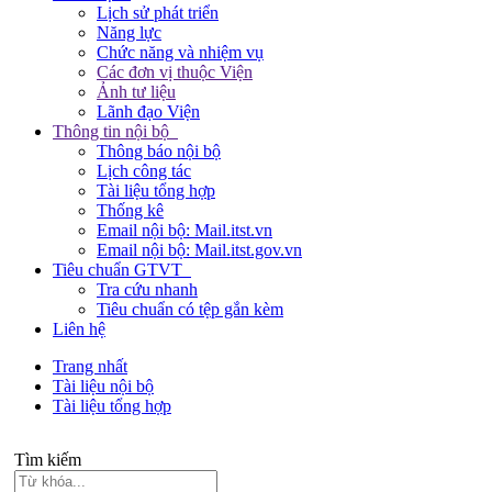
Lịch sử phát triển
Năng lực
Chức năng và nhiệm vụ
Các đơn vị thuộc Viện
Ảnh tư liệu
Lãnh đạo Viện
Thông tin nội bộ
Thông báo nội bộ
Lịch công tác
Tài liệu tổng hợp
Thống kê
Email nội bộ: Mail.itst.vn
Email nội bộ: Mail.itst.gov.vn
Tiêu chuẩn GTVT
Tra cứu nhanh
Tiêu chuẩn có tệp gắn kèm
Liên hệ
Trang nhất
Tài liệu nội bộ
Tài liệu tổng hợp
Tìm kiếm