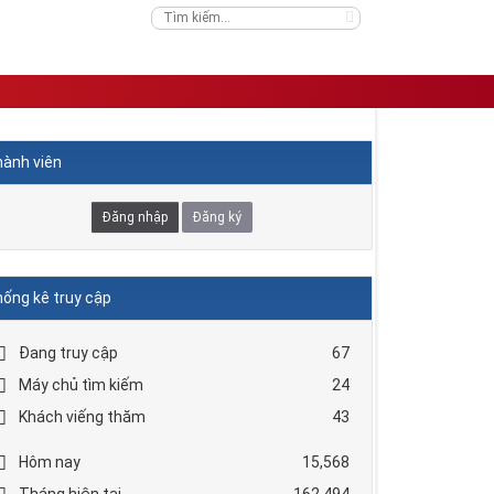
ành viên
Đăng nhập
Đăng ký
ống kê truy cập
Đang truy cập
67
Máy chủ tìm kiếm
24
Khách viếng thăm
43
Hôm nay
15,568
Tháng hiện tại
162,494