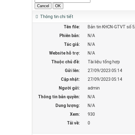
Thông tin chi tiết
Tên file:
Bản tin KHCN-GTVT số 
Phiên bản:
N/A
Tác giả:
N/A
Website hỗ trợ:
N/A
Thuộc chủ đề:
Tài liệu tổng hợp
Gửi lên:
27/09/2023 05:14
Cập nhật:
27/09/2023 05:14
Người gửi:
admin
Thông tin bản quyền:
N/A
Dung lượng:
N/A
Xem:
930
Tải về:
0