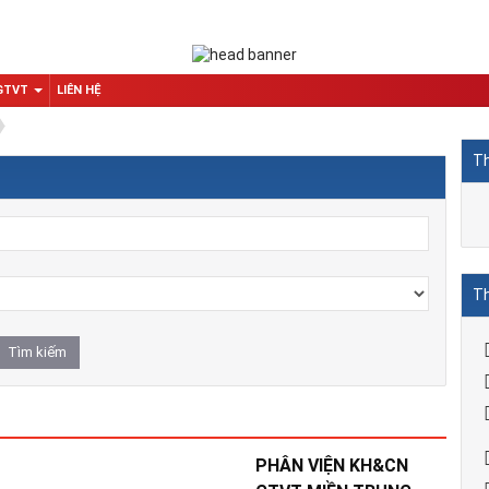
 GTVT
LIÊN HỆ
Th
Th
PHÂN VIỆN KH&CN