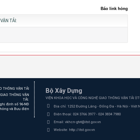
Báo link hỏng
VẬN TẢI:
Bộ Xây Dựng
Ệ GIAO THÔNG VẬN
(
VIỆN KHOA HỌC VÀ CÔNG NGHỆ GIAO THÔNG VẬN TẢI
I
TẢI.
ghị định số 96-NĐ
Địa chỉ:
1252 Đường Láng - Đống Đa - Hà Nội - Việt
thông và Bưu điện
Điện thoại:
024 3766 3977 - 024 3834 7980
Email:
vkhcn-gtvt@itst.gov.vn
Website:
http://itst.gov.vn