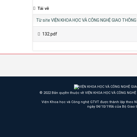
Tải về
Từ site VIỆN KHOA HỌC VÀ CÔNG NGHỆ GIAO THÔNG 
132.pdf
© 2022 Bản quyền thuộc về VIỆN KHOA HỌC VÀ CÔNG NGH
Viện Khoa học và Công nghệ GTVT được thành lập theo N
ngày 04/10/1956 của Bộ Giao 