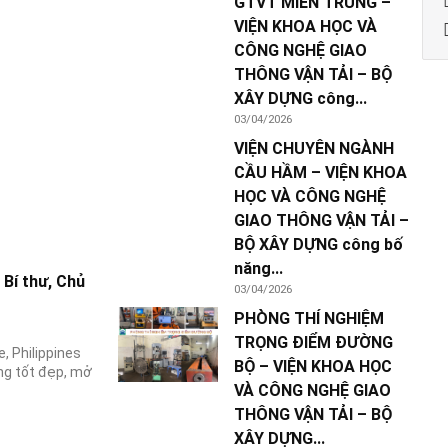
GTVT MIỀN TRUNG –
VIỆN KHOA HỌC VÀ
CÔNG NGHỆ GIAO
THÔNG VẬN TẢI – BỘ
XÂY DỰNG công...
03/04/2026
VIỆN CHUYÊN NGÀNH
CẦU HẦM – VIỆN KHOA
HỌC VÀ CÔNG NGHỆ
GIAO THÔNG VẬN TẢI –
BỘ XÂY DỰNG công bố
năng...
Bí thư, Chủ
03/04/2026
PHÒNG THÍ NGHIỆM
TRỌNG ĐIỂM ĐƯỜNG
, Philippines
BỘ – VIỆN KHOA HỌC
ng tốt đẹp, mở
VÀ CÔNG NGHỆ GIAO
THÔNG VẬN TẢI – BỘ
XÂY DỰNG...