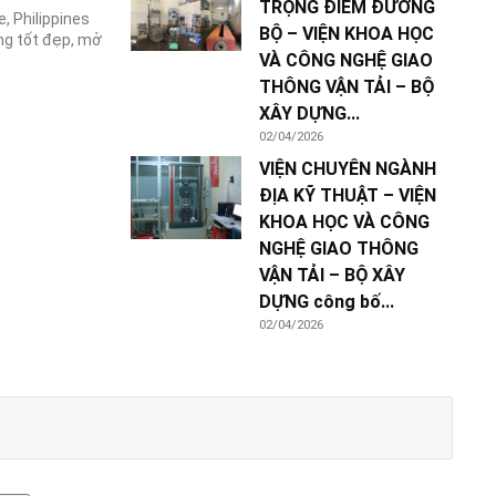
TRỌNG ĐIỂM ĐƯỜNG
, Philippines
BỘ – VIỆN KHOA HỌC
ng tốt đẹp, mở
VÀ CÔNG NGHỆ GIAO
THÔNG VẬN TẢI – BỘ
XÂY DỰNG...
02/04/2026
VIỆN CHUYÊN NGÀNH
ĐỊA KỸ THUẬT – VIỆN
KHOA HỌC VÀ CÔNG
NGHỆ GIAO THÔNG
VẬN TẢI – BỘ XÂY
DỰNG công bố...
02/04/2026
1