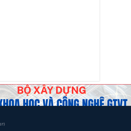
)
TST