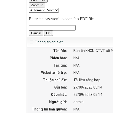
Thông tin chi tiết
Tên file:
Bản tin KHCN-GTVT số 
Phiên bản:
N/A
Tác giả:
N/A
Website hỗ trợ:
N/A
Thuộc chủ đề:
Tài liệu tổng hợp
Gửi lên:
27/09/2023 05:14
Cập nhật:
27/09/2023 05:14
Người gửi:
admin
Thông tin bản quyền:
N/A