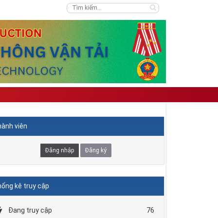
ành viên
Đăng nhập
Đăng ký
ống kê truy cập
Đang truy cập
76