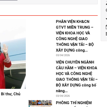
PHÂN VIỆN KH&CN
GTVT MIỀN TRUNG –
VIỆN KHOA HỌC VÀ
CÔNG NGHỆ GIAO
THÔNG VẬN TẢI – BỘ
XÂY DỰNG công...
03/04/2026
VIỆN CHUYÊN NGÀNH
CẦU HẦM – VIỆN KHOA
HỌC VÀ CÔNG NGHỆ
GIAO THÔNG VẬN TẢI –
BỘ XÂY DỰNG công bố
năng...
Bí thư, Chủ
03/04/2026
PHÒNG THÍ NGHIỆM