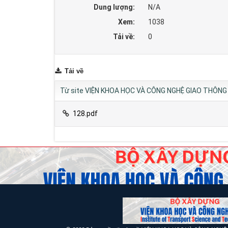
Dung lượng:
N/A
Xem:
1038
Tải về:
0
Tải về
Từ site VIỆN KHOA HỌC VÀ CÔNG NGHỆ GIAO THÔNG 
128.pdf