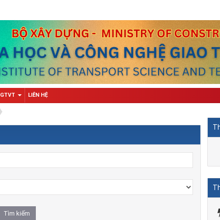
 GTVT
LIÊN HỆ
Th
Th