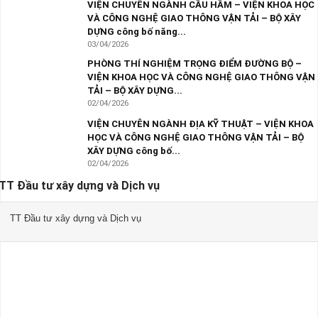
VIỆN CHUYÊN NGÀNH CẦU HẦM – VIỆN KHOA HỌC
VÀ CÔNG NGHỆ GIAO THÔNG VẬN TẢI – BỘ XÂY
DỰNG công bố năng...
03/04/2026
PHÒNG THÍ NGHIỆM TRỌNG ĐIỂM ĐƯỜNG BỘ –
VIỆN KHOA HỌC VÀ CÔNG NGHỆ GIAO THÔNG VẬN
TẢI – BỘ XÂY DỰNG...
02/04/2026
VIỆN CHUYÊN NGÀNH ĐỊA KỸ THUẬT – VIỆN KHOA
HỌC VÀ CÔNG NGHỆ GIAO THÔNG VẬN TẢI – BỘ
XÂY DỰNG công bố...
02/04/2026
TT Đầu tư xây dựng và Dịch vụ
TT Đầu tư xây dựng và Dịch vụ