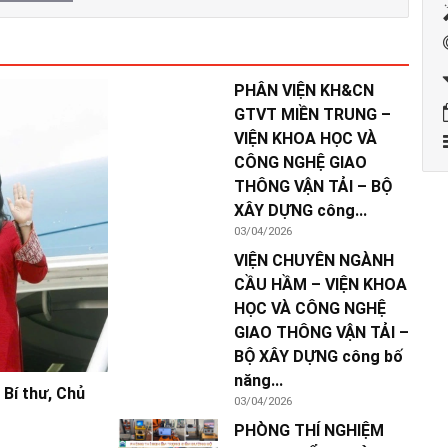
PHÂN VIỆN KH&CN
GTVT MIỀN TRUNG –
VIỆN KHOA HỌC VÀ
CÔNG NGHỆ GIAO
THÔNG VẬN TẢI – BỘ
XÂY DỰNG công...
03/04/2026
VIỆN CHUYÊN NGÀNH
CẦU HẦM – VIỆN KHOA
HỌC VÀ CÔNG NGHỆ
GIAO THÔNG VẬN TẢI –
BỘ XÂY DỰNG công bố
năng...
Bí thư, Chủ
03/04/2026
PHÒNG THÍ NGHIỆM