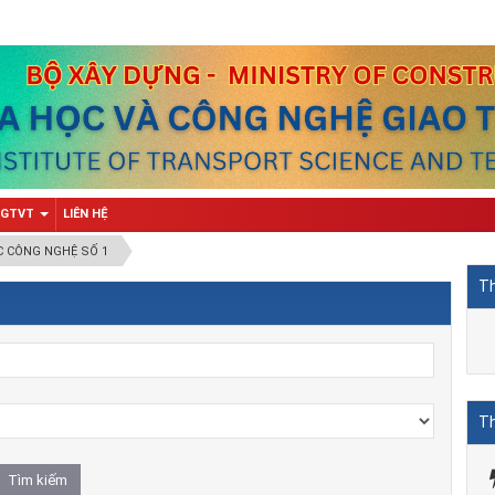
 GTVT
LIÊN HỆ
C CÔNG NGHỆ SỐ 1
Th
Th