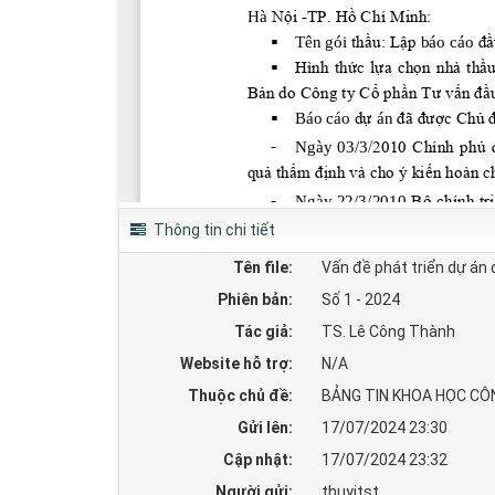
Thông tin chi tiết
Tên file:
Vấn đề phát triển dự án
Phiên bản:
Số 1 - 2024
Tác giả:
TS. Lê Công Thành
Website hỗ trợ:
N/A
Thuộc chủ đề:
BẢNG TIN KHOA HỌC CÔ
Gửi lên:
17/07/2024 23:30
Cập nhật:
17/07/2024 23:32
Người gửi:
thuyitst