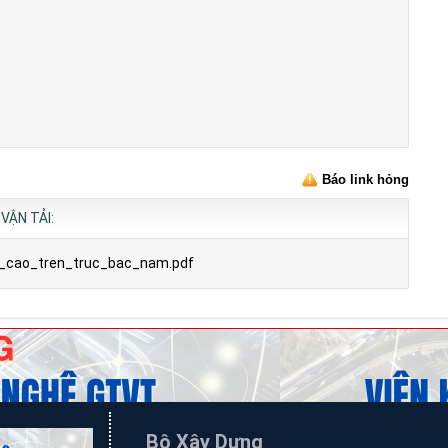
Báo link hỏng
VẬN TẢI:
_cao_tren_truc_bac_nam.pdf
Bộ Xây Dựng