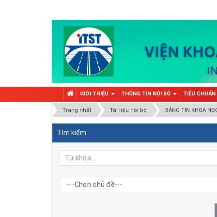
GIỚI THIỆU
THÔNG TIN NỘI BỘ
TIÊU CHUẨN
Trang nhất
Tài liệu nội bộ
BẢNG TIN KHOA HỌ
Tìm kiếm