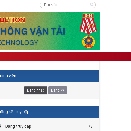
ành viên
Đăng nhập
Đăng ký
ống kê truy cập
Đang truy cập
73