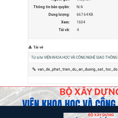
Thông tin bản quyền:
N/A
Dung lượng:
667.64 KB
Xem:
1604
Tải về:
4
Tải về
Từ site VIỆN KHOA HỌC VÀ CÔNG NGHỆ GIAO THÔNG 
van_de_phat_trien_du_an_duong_sat_toc_do