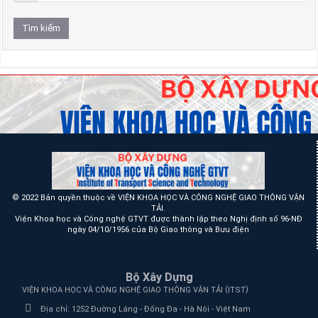
© 2022 Bản quyền thuộc về VIỆN KHOA HỌC VÀ CÔNG NGHỆ GIAO THÔNG VẬN
TẢI.
Viện Khoa học và Công nghệ GTVT được thành lập theo Nghị định số 96-NĐ
ngày 04/10/1956 của Bộ Giao thông và Bưu điện
Bộ Xây Dựng
(
)
VIỆN KHOA HỌC VÀ CÔNG NGHỆ GIAO THÔNG VẬN TẢI
ITST
Địa chỉ:
1252 Đường Láng - Đống Đa - Hà Nội - Việt Nam