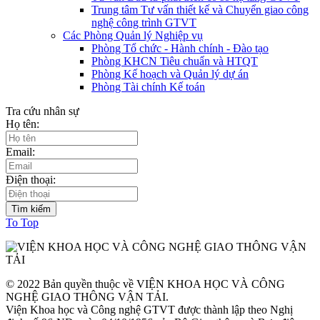
Trung tâm Tư vấn thiết kế và Chuyển giao công
nghệ công trình GTVT
Các Phòng Quản lý Nghiệp vụ
Phòng Tổ chức - Hành chính - Đào tạo
Phòng KHCN Tiêu chuẩn và HTQT
Phòng Kế hoạch và Quản lý dự án
Phòng Tài chính Kế toán
Tra cứu nhân sự
Họ tên:
Email:
Điện thoại:
To Top
© 2022 Bản quyền thuộc về VIỆN KHOA HỌC VÀ CÔNG
NGHỆ GIAO THÔNG VẬN TẢI.
Viện Khoa học và Công nghệ GTVT được thành lập theo Nghị