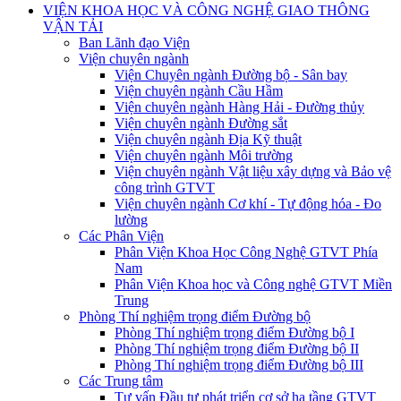
VIỆN KHOA HỌC VÀ CÔNG NGHỆ GIAO THÔNG
VẬN TẢI
Ban Lãnh đạo Viện
Viện chuyên ngành
Viện Chuyên ngành Đường bộ - Sân bay
Viện chuyên ngành Cầu Hầm
Viện chuyên ngành Hàng Hải - Đường thủy
Viện chuyên ngành Đường sắt
Viện chuyên ngành Địa Kỹ thuật
Viện chuyên ngành Môi trường
Viện chuyên ngành Vật liệu xây dựng và Bảo vệ
công trình GTVT
Viện chuyên ngành Cơ khí - Tự động hóa - Đo
lường
Các Phân Viện
Phân Viện Khoa Học Công Nghệ GTVT Phía
Nam
Phân Viện Khoa học và Công nghệ GTVT Miền
Trung
Phòng Thí nghiệm trọng điểm Đường bộ
Phòng Thí nghiệm trọng điểm Đường bộ I
Phòng Thí nghiệm trọng điểm Đường bộ II
Phòng Thí nghiệm trọng điểm Đường bộ III
Các Trung tâm
Tư vấn Đầu tư phát triển cơ sở hạ tầng GTVT