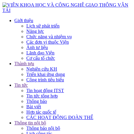
Giới thiệu
Lịch sử phát triển
Năng lực
Chức năng và nhiệm vụ
Các đơn vị thuộc Viện
Ảnh tư liệu
Lãnh đạo Viện
Cơ cấu tổ chức
Thành tựu
Nghiên cứu KH
Triển khai ứng dụng
Công trình tiêu biểu
Tin tức
Tin hoạt động ITST
Tin tức tổng hợp
Thông báo
Bài viết
Hợp tác quốc tế
CÁC HOẠT ĐỘNG ĐOÀN THỂ
Thông tin nội bộ
Thông báo nội bộ
Lịch công tác