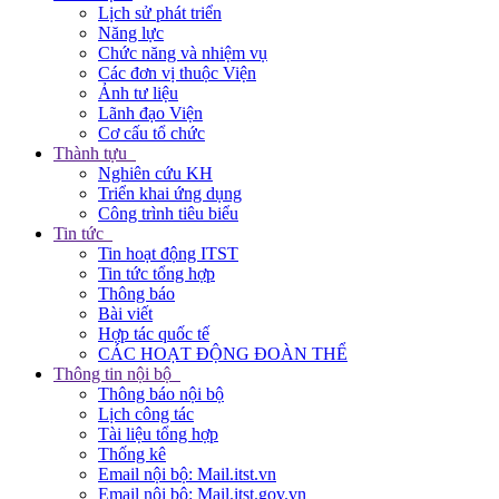
Lịch sử phát triển
Năng lực
Chức năng và nhiệm vụ
Các đơn vị thuộc Viện
Ảnh tư liệu
Lãnh đạo Viện
Cơ cấu tổ chức
Thành tựu
Nghiên cứu KH
Triển khai ứng dụng
Công trình tiêu biểu
Tin tức
Tin hoạt động ITST
Tin tức tổng hợp
Thông báo
Bài viết
Hợp tác quốc tế
CÁC HOẠT ĐỘNG ĐOÀN THỂ
Thông tin nội bộ
Thông báo nội bộ
Lịch công tác
Tài liệu tổng hợp
Thống kê
Email nội bộ: Mail.itst.vn
Email nội bộ: Mail.itst.gov.vn