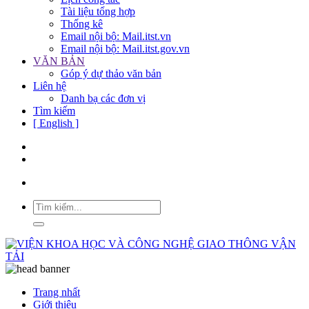
Tài liệu tổng hợp
Thống kê
Email nội bộ: Mail.itst.vn
Email nội bộ: Mail.itst.gov.vn
VĂN BẢN
Góp ý dự thảo văn bản
Liên hệ
Danh bạ các đơn vị
Tìm kiếm
[ English ]
Trang nhất
Giới thiệu